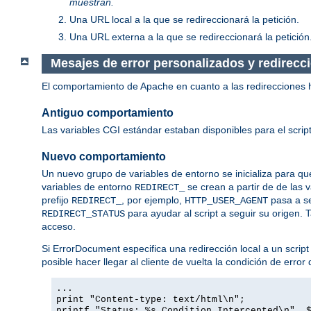
muestran.
Una URL local a la que se redireccionará la petición.
Una URL externa a la que se redireccionará la petición
Mesajes de error personalizados y redirec
El comportamiento de Apache en cuanto a las redirecciones 
Antiguo comportamiento
Las variables CGI estándar estaban disponibles para el script
Nuevo comportamiento
Un nuevo grupo de variables de entorno se inicializa para que
variables de entorno
se crean a partir de de las 
REDIRECT_
prefijo
, por ejemplo,
pasa a s
REDIRECT_
HTTP_USER_AGENT
para ayudar al script a seguir su origen. 
REDIRECT_STATUS
acceso.
Si ErrorDocument especifica una redirección local a un script
posible hacer llegar al cliente de vuelta la condición de erro
...
print "Content-type: text/html\n";
printf "Status: %s Condition Intercepted\n", 