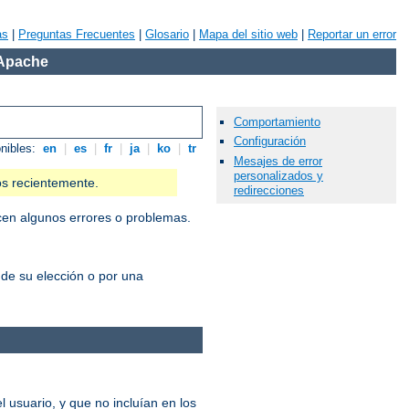
as
|
Preguntas Frecuentes
|
Glosario
|
Mapa del sitio web
|
Reportar un error
 Apache
Comportamiento
Configuración
onibles:
en
|
es
|
fr
|
ja
|
ko
|
tr
Mesajes de error
personalizados y
os recientemente.
redirecciones
cen algunos errores o problemas.
 de su elección o por una
 usuario, y que no incluían en los