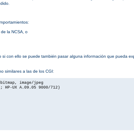
edido.
omportamientos:
s de la NCSA, o
lo si con ello se puede también pasar alguna información que pueda exp
o similares a las de los CGI:
xbitmap, image/jpeg
I; HP-UX A.09.05 9000/712)