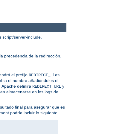
script/server-include.
la precedencia de la redirección.
endrá el prefijo
. Las
REDIRECT_
ambia el nombre añadiéndoles el
, Apache definirá
y
REDIRECT_URL
eden almacenarse en los logs de
esultado final para asegurar que es
ent podría incluir lo siguiente: