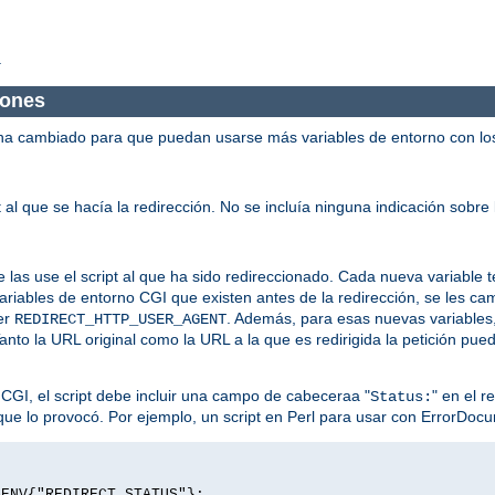
.
ciones
ha cambiado para que puedan usarse más variables de entorno con los 
 al que se hacía la redirección. No se incluía ninguna indicación sobre 
 las use el script al que ha sido redireccionado. Cada nueva variable t
variables de entorno CGI que existen antes de la redirección, se les c
er
. Además, para esas nuevas variables
REDIRECT_HTTP_USER_AGENT
Tanto la URL original como la URL a la que es redirigida la petición pu
 CGI, el script debe incluir una campo de cabeceraa "
" en el r
Status:
r que lo provocó. Por ejemplo, un script en Perl para usar con ErrorDocum
$ENV{"REDIRECT_STATUS"};