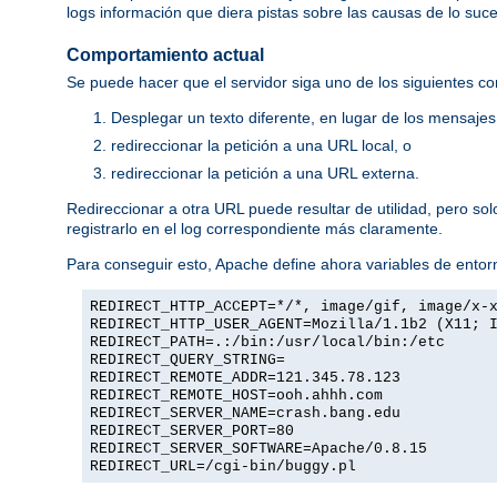
logs información que diera pistas sobre las causas de lo suc
Comportamiento actual
Se puede hacer que el servidor siga uno de los siguientes c
Desplegar un texto diferente, en lugar de los mensaje
redireccionar la petición a una URL local, o
redireccionar la petición a una URL externa.
Redireccionar a otra URL puede resultar de utilidad, pero so
registrarlo en el log correspondiente más claramente.
Para conseguir esto, Apache define ahora variables de entorn
REDIRECT_HTTP_ACCEPT=*/*, image/gif, image/x-
REDIRECT_HTTP_USER_AGENT=Mozilla/1.1b2 (X11; 
REDIRECT_PATH=.:/bin:/usr/local/bin:/etc
REDIRECT_QUERY_STRING=
REDIRECT_REMOTE_ADDR=121.345.78.123
REDIRECT_REMOTE_HOST=ooh.ahhh.com
REDIRECT_SERVER_NAME=crash.bang.edu
REDIRECT_SERVER_PORT=80
REDIRECT_SERVER_SOFTWARE=Apache/0.8.15
REDIRECT_URL=/cgi-bin/buggy.pl