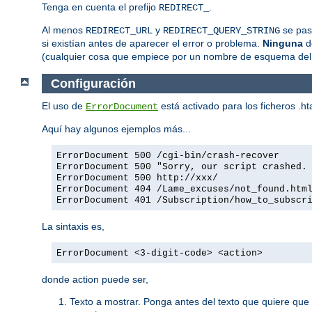
Tenga en cuenta el prefijo
.
REDIRECT_
Al menos
y
se pasa
REDIRECT_URL
REDIRECT_QUERY_STRING
si existían antes de aparecer el error o problema.
Ninguna
de
(cualquier cosa que empiece por un nombre de esquema del
Configuración
El uso de
está activado para los ficheros .
ErrorDocument
Aquí hay algunos ejemplos más...
ErrorDocument 500 /cgi-bin/crash-recover
ErrorDocument 500 "Sorry, our script crashed.
ErrorDocument 500 http://xxx/
ErrorDocument 404 /Lame_excuses/not_found.htm
ErrorDocument 401 /Subscription/how_to_subscr
La sintaxis es,
ErrorDocument <3-digit-code> <action>
donde action puede ser,
Texto a mostrar. Ponga antes del texto que quiere que 