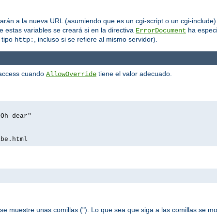
rán a la nueva URL (asumiendo que es un cgi-script o un cgi-include). 
 estas variables se creará si en la directiva
ha especi
ErrorDocument
 tipo
, incluso si se refiere al mismo servidor).
http:
htaccess cuando
tiene el valor adecuado.
AllowOverride
 Oh dear"
l
ibe.html
se muestre unas comillas ("). Lo que sea que siga a las comillas se m