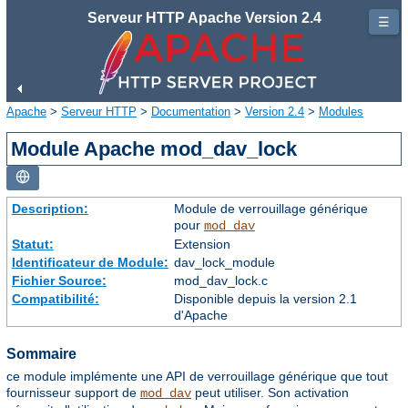
Serveur HTTP Apache Version 2.4
☰
Apache
>
Serveur HTTP
>
Documentation
>
Version 2.4
>
Modules
Module Apache mod_dav_lock
Description:
Module de verrouillage générique
pour
mod_dav
Statut:
Extension
Identificateur de Module:
dav_lock_module
Fichier Source:
mod_dav_lock.c
Compatibilité:
Disponible depuis la version 2.1
d'Apache
Sommaire
ce module implémente une API de verrouillage générique que tout
fournisseur support de
peut utiliser. Son activation
mod_dav