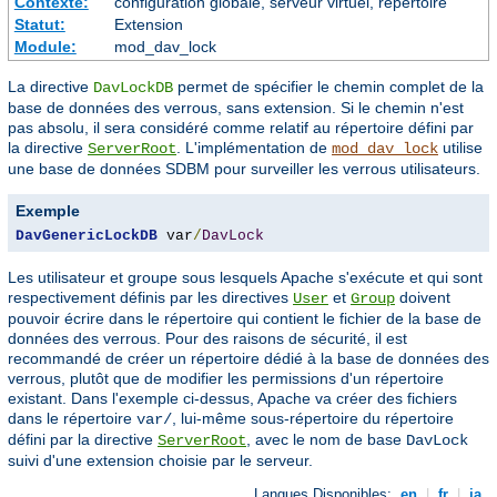
Contexte:
configuration globale, serveur virtuel, répertoire
Statut:
Extension
Module:
mod_dav_lock
La directive
permet de spécifier le chemin complet de la
DavLockDB
base de données des verrous, sans extension. Si le chemin n'est
pas absolu, il sera considéré comme relatif au répertoire défini par
la directive
. L'implémentation de
utilise
ServerRoot
mod_dav_lock
une base de données SDBM pour surveiller les verrous utilisateurs.
Exemple
DavGenericLockDB
 var
/
DavLock
Les utilisateur et groupe sous lesquels Apache s'exécute et qui sont
respectivement définis par les directives
et
doivent
User
Group
pouvoir écrire dans le répertoire qui contient le fichier de la base de
données des verrous. Pour des raisons de sécurité, il est
recommandé de créer un répertoire dédié à la base de données des
verrous, plutôt que de modifier les permissions d'un répertoire
existant. Dans l'exemple ci-dessus, Apache va créer des fichiers
dans le répertoire
, lui-même sous-répertoire du répertoire
var/
défini par la directive
, avec le nom de base
ServerRoot
DavLock
suivi d'une extension choisie par le serveur.
Langues Disponibles:
en
|
fr
|
ja