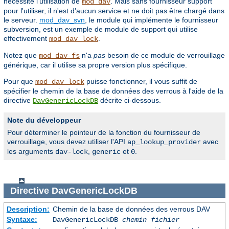
nécessite l'utilisation de
. Mais sans fournisseur support
mod_dav
pour l'utiliser, il n'est d'aucun service et ne doit pas être chargé dans
le serveur.
mod_dav_svn
, le module qui implémente le fournisseur
subversion, est un exemple de module de support qui utilise
effectivement
.
mod_dav_lock
Notez que
n'a
pas
besoin de ce module de verrouillage
mod_dav_fs
générique, car il utilise sa propre version plus spécifique.
Pour que
puisse fonctionner, il vous suffit de
mod_dav_lock
spécifier le chemin de la base de données des verrous à l'aide de la
directive
décrite ci-dessous.
DavGenericLockDB
Note du développeur
Pour déterminer le pointeur de la fonction du fournisseur de
verrouillage, vous devez utiliser l'API
avec
ap_lookup_provider
les arguments
,
et
.
dav-lock
generic
0
Directive
DavGenericLockDB
Description:
Chemin de la base de données des verrous DAV
Syntaxe:
DavGenericLockDB
chemin fichier