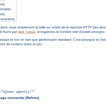
ue)
ormaté)
ue)
caractère)
ent, mais simplement la taille en octets de la réponse HTTP (les deux é
fourni par
, enregistrera le nombre réel d'octets envoyés 
O
mod_logio
sique et non en tant que gestionnaire standard. C'est pourquoi la cha
che de contenu entre en jeu.
\"%{User-agent}i\""
 page concernée (Referer)