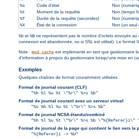
Code d'état
Non (numériq
%s
Moment de la requête
Non (temps f
%t
Durée de la requête (secondes)
Non (numériq
%T
État de la connexion
Non (un seul 
%X
et
ne représentent pas le nombre d'octets envoyés au cli
%b
%B
connexion est abandonnée, ou si SSL est utilisé). Le format
%
Note :
est implémenté en tant que gestionnaire ba
mod_cache
d'information à propos du gestionnaire lorsqu'une mise en ca
Exemples
Quelques chaînes de format couramment utilisées :
Format de journal courant (CLF)
"%h %l %u %t \"%r\" %>s %b"
Format de journal courant avec un serveur virtuel
"%v %h %l %u %t \"%r\" %>s %b"
Format de journal NCSA étandu/combiné
"%h %l %u %t \"%r\" %>s %b \"%{Referer}i\" 
Format de journal de la page qui contient le lien vers la
"%{Referer}i -> %U"