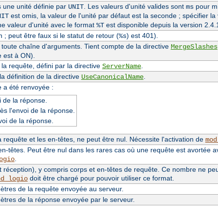
s une unité définie par
. Les valeurs d'unité valides sont
pour mi
UNIT
ms
est omis, la valeur de l'unité par défaut est la seconde ; spécifier la
NIT
une valeur d'unité avec le format
est disponible depuis la version 2.
%T
 ; peut être faux si le statut de retour (
) est 401).
%s
e toute chaîne d'arguments. Tient compte de la directive
MergeSlashes
e est à ON).
a requête, défini par la directive
.
ServerName
 définition de la directive
.
UseCanonicalName
e a été renvoyée :
 de la réponse.
ès l'envoi de la réponse.
voi de la réponse.
requête et les en-têtes, ne peut être nul. Nécessite l'activation de
mod
n-têtes. Peut être nul dans les rares cas où une requête est avortée a
.
ogio
 réception), y compris corps et en-têtes de requête. Ce nombre ne peut 
doit être chargé pour pouvoir utiliser ce format.
od_logio
tres de la requête envoyée au serveur.
tres de la réponse envoyée par le serveur.