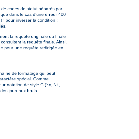
te de codes de statut séparés par
que dans le cas d'une erreur 400
"
" pour inverser la condition :
!
iés.
ment la requête originale ou finale
consultent la requête finale. Ainsi,
gine pour une requête redirigée en
chaîne de formatage qui peut
caractère spécial. Comme
eur notation de style C (
,
,
\n
\t
n des journaux bruts.