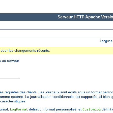
Serveur HTTP Apache Versio
Langues 
se pour les changements récents.
s au serveur
s requêtes des clients. Les journaux sont écrits sous un format person
ramme externe. La journalisation conditionnelle est supportée, si bien 
caractéristiques.
ournal,
définit un format personnalisé, et
définit 
LogFormat
CustomLog