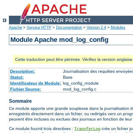
Apache
>
Serveur HTTP
>
Documentation
>
Version 2.4
>
Modules
Module Apache mod_log_config
Cette traduction peut être périmée. Vérifiez la version anglai
Description:
Journalisation des requêtes envoyée
Statut:
Base
Identificateur de Module:
log_config_module
Fichier Source:
mod_log_config.c
Sommaire
Ce module apporte une grande souplesse dans la journalisation de
enregistrés directement dans un fichier, ou redirigés vers un prog
peuvent être incluses ou exclues des journaux en fonction de leur 
Ce module fournit trois directives :
crée un fichier j
TransferLog