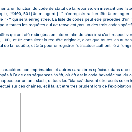
éments en fonction du code de statut de la réponse, en insérant une lis
mple,
n'enregistrera l'en-tête
"%400,501{User-agent}i"
User-agent
ale
qui sera enregistrée. La liste de codes peut être précédée d'un 
"-"
pour toutes les requêtes qui
ne
renvoient
pas
un des trois codes spécif
êtes qui ont été redirigées en interne afin de choisir si c'est respective
et
consultent la requête originale, alors que toutes les autres 
, %D,
%r
nal de la requête, et
pour enregistrer l'utilisateur authentifié à l'ori
%<u
 les caractères non imprimables et autres caractères spéciaux dans une 
appés à l'aide des séquences
, où
hh
est le code hexadécimal du 
\x
hh
appés par un anti-slash, et tous les "blancs" doivent être écrits selon l
ctué sur ces chaînes, et il fallait être très prudent lors de l'exploitatio