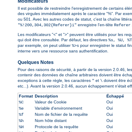
Modificateurs
Il est possible de restreindre l'enregistrement de certains él
des virgules immédiatement après le caractère "%". Par exe
ou 501. Avec les autres codes de statut, c'est la chaîne littér
enregistre l'en-tête
"%!200,304,302{Referer}i"
Referer
Les modificateurs "<" et ">" peuvent être utilisés pour les requ
qui doit être consultée. Par défaut, les directives
%s, %U, %T
par exemple, on peut utiliser
pour enregistrer le statut fi
%>s
interne vers une ressource sans authentification.
Quelques Notes
Pour des raisons de sécurité, à partir de la version 2.0.46,
contenir des données de chaîne arbitraires doivent être éch
exceptions à cette règle, les caractères
et
doivent être éch
"
\
etc...). Avant la version 2.0.46, aucun échappement n'était effe
Format
Description
Échappé
Valeur de Cookie
Oui
%C
Variable d'environnement
Oui
%e
Nom de fichier de la requête
Oui
%f
Nom hôte distant
Oui
%h
Protocole de la requête
Oui
%H