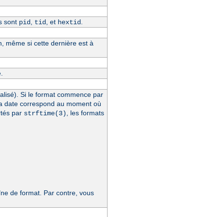
s sont
,
, et
.
pid
tid
hextid
n, même si cette dernière est à
.
alisé). Si le format commence par
la date correspond au moment où
rtés par
, les formats
strftime(3)
e de format. Par contre, vous