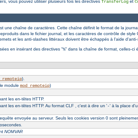
rs, vous pouvez utiliser plusieurs fois les directives
et
TransferLog
C
st une chaîne de caractères. Cette chaîne définit le format de la journal
reproduits dans le fichier journal, et les caractères de contrôle de style C
mets et les anti-slashes littéraux doivent être échappés à l'aide d'anti
sées en insérant des directives "
" dans la chaîne de format, celles-ci 
%
).
_remoteip
 le module
)
mod_remoteip
luant les en-têtes HTTP.
uant les en-têtes HTTP. Au format CLF , c'est à dire un '
' à la place d'
-
equête envoyée au serveur. Seuls les cookies version 0 sont pleineme
crosecondes.
ent
NOMVAR