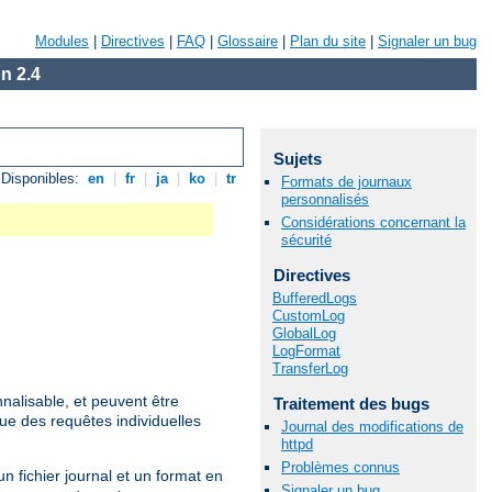
Modules
|
Directives
|
FAQ
|
Glossaire
|
Plan du site
|
Signaler un bug
n 2.4
Sujets
Disponibles:
en
|
fr
|
ja
|
ko
|
tr
Formats de journaux
personnalisés
Considérations concernant la
sécurité
Directives
BufferedLogs
CustomLog
GlobalLog
LogFormat
TransferLog
nalisable, et peuvent être
Traitement des bugs
que des requêtes individuelles
Journal des modifications de
httpd
Problèmes connus
un fichier journal et un format en
Signaler un bug