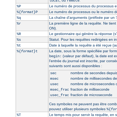
, ou
.
local
remote
Le numéro de processus du processus enf
%P
Le numéro de processus ou le numéro de 
%{
format
}P
La chaîne d'arguments (préfixée par un
%q
La première ligne de la requête. Ne tient
%r
ON).
Le gestionnaire qui génère la réponse (s'i
%R
Statut. Pour les requêtes redirigées en int
%s
Date à laquelle la requête a été reçue (a
%t
La date, sous la forme spécifiée par form
%{
format
}t
(valeur par défaut), la date est 
begin:
l'entrée du journal est inscrite, par con
suivants sont aussi disponibles :
nombre de secondes depui
sec
nombre de millisecondes d
msec
nombre de microsecondes 
usec
fraction de milliseconde
msec_frac
fraction de microseconde
usec_frac
Ces symboles ne peuvent pas être comb
pouvez utiliser plusieurs symboles
%{
for
Le temps mis pour servir la requête, en 
%T