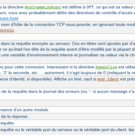
i la directive
est définie à
, ce qui est sa valeur
HostnameLookups
Off
eurs, vous avez probablement défini des directives de contrôle d'accès
uire host
.
le nom d'hôte de la connection TCP sous-jacente, en ignorant toute modi
.
moteip
dans la requête envoyée au serveur. Ces en-têtes sont ajoutés par d
r ce qu'était l'en-tête de la requête avant d'être modifié par la plupart 
s une variable d'environnement interne et journaliser sa valeur via le 
 pour cette connexion. Interessant si la directive
est utilis
KeepAlive
'2' la seconde, etc... ; autrement, il s'agit toujours de 0 (indiquant la re
e d'identd, si disponible). Affiche un tiret, sauf si
est prés
mod_ident
n de la requête dans le journal des erreurs (ou '-' si aucun message n'a
nance d'un autre module.
de la réponse.
 requête
quête ou le véritable port du serveur ou le véritable port du client. le