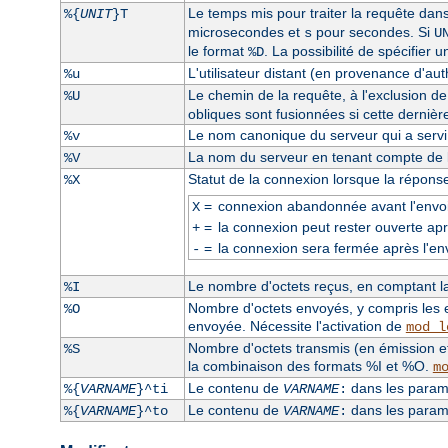
Le temps mis pour traiter la requête dan
%{
UNIT
}T
microsecondes et
pour secondes. Si
s
U
le format
. La possibilité de spécifier 
%D
L'utilisateur distant (en provenance d'auth
%u
Le chemin de la requête, à l'exclusion d
%U
obliques sont fusionnées si cette dernièr
Le nom canonique du serveur qui a servi l
%v
La nom du serveur en tenant compte de la
%V
Statut de la connexion lorsque la répons
%X
=
connexion abandonnée avant l'envoi
X
=
la connexion peut rester ouverte apr
+
=
la connexion sera fermée après l'en
-
Le nombre d'octets reçus, en comptant la 
%I
Nombre d'octets envoyés, y compris les e
%O
envoyée. Nécessite l'activation de
mod_l
Nombre d'octets transmis (en émission et
%S
la combinaison des formats %I et %O.
m
Le contenu de
dans les paramè
%{
VARNAME
}^ti
VARNAME
:
Le contenu de
dans les paramè
%{
VARNAME
}^to
VARNAME
: