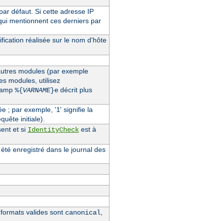
 par défaut. Si cette adresse IP
 qui mentionnent ces derniers par
fication réalisée sur le nom d'hôte
'autres modules (par exemple
des modules, utilisez
champ
décrit plus
%{
VARNAME
}e
ée ; par exemple, '1' signifie la
quête initiale).
ent et si
est à
IdentityCheck
 été enregistré dans le journal des
s formats valides sont
,
canonical