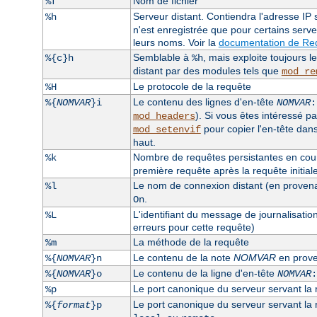
Nom de fichier
%f
Serveur distant. Contiendra l'adresse IP s
%h
n'est enregistrée que pour certains serv
leurs noms. Voir la
documentation de Req
Semblable à
, mais exploite toujours 
%{c}h
%h
distant par des modules tels que
mod_re
Le protocole de la requête
%H
Le contenu des lignes d'en-tête
%{
NOMVAR
}i
NOMVAR
:
). Si vous êtes intéressé pa
mod_headers
pour copier l'en-tête dan
mod_setenvif
haut.
Nombre de requêtes persistantes en cours
%k
première requête après la requête initiale, 
Le nom de connexion distant (en provenanc
%l
.
On
L'identifiant du message de journalisatio
%L
erreurs pour cette requête)
La méthode de la requête
%m
Le contenu de la note
NOMVAR
en prove
%{
NOMVAR
}n
Le contenu de la ligne d'en-tête
%{
NOMVAR
}o
NOMVAR
:
Le port canonique du serveur servant la
%p
Le port canonique du serveur servant la re
%{
format
}p