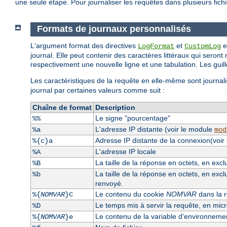
une seule étape. Pour journaliser les requêtes dans plusieurs fichie
Formats de journaux personnalisés
L'argument format des directives
et
e
LogFormat
CustomLog
journal. Elle peut contenir des caractères littéraux qui seront 
respectivement une nouvelle ligne et une tabulation. Les guille
Les caractéristiques de la requête en elle-même sont journali
journal par certaines valeurs comme suit :
Chaîne de format
Description
Le signe "pourcentage"
%%
L'adresse IP distante (voir le module
%a
mod
Adresse IP distante de la connexion(voir
%{c}a
L'adresse IP locale
%A
La taille de la réponse en octets, en exc
%B
La taille de la réponse en octets, en excl
%b
renvoyé.
Le contenu du cookie
NOMVAR
dans la r
%{
NOMVAR
}C
Le temps mis à servir la requête, en mi
%D
Le contenu de la variable d'environnem
%{
NOMVAR
}e