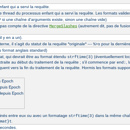
ant qui a servi la requête.
thread du processus enfant qui a servi la requête. Les formats valide
si une chaîne d'arguments existe, sinon une chaîne vide)
?
 pas compte de la directive
(autrement dit, pas de fusio
MergeSlashes
l y en a un).
erne, il s'agit du statut de la requête *originale* ---
pour la dernière
%>s
u format anglais standard)
at, qui devrait être au format étendu
(éventuellement loc
strftime(3)
extraite au début du traitement de la requête ; s'il commence par
, 
end:
séquent vers la fin du traitement de la requête. Hormis les formats suppo
s Epoch
epuis Epoch
depuis Epoch
inés entre eux ou avec un formatage
dans la même chaîn
strftime(3)
.
mat
}t
secondes.