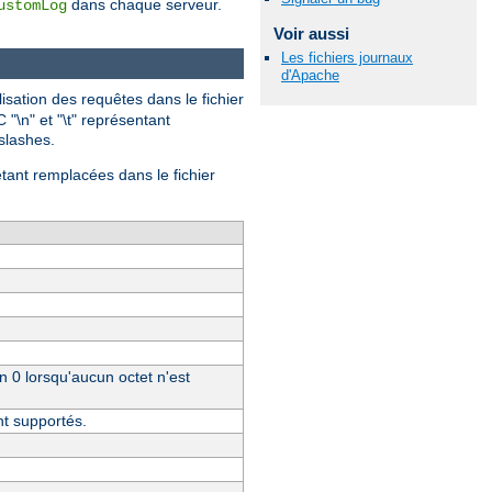
dans chaque serveur.
ustomLog
Voir aussi
Les fichiers journaux
d'Apache
isation des requêtes dans le fichier
 "\n" et "\t" représentant
-slashes.
étant remplacées dans le fichier
un 0 lorsqu'aucun octet n'est
nt supportés.