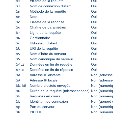
En-tête de la requête
Oui
%i
Nom de connexion distant
Oui
%l
Méthode de la requête
Oui
%m
Note
Oui
%n
En-tête de la réponse
Oui
%o
Chaîne de paramètres
Oui
%q
Ligne de la requête
Oui
%r
Gestionnaire
Oui
%R
Utilisateur distant
Oui
%u
URI de la requête
Oui
%U
Nom d'hôte du serveur
Oui
%v
Nom canonique du serveur
Oui
%V
Données en fin de requête
Oui
%^ti
Données en fin de réponse
Oui
%^to
Adresse IP distante
Non (adresse
%a
Adresse IP locale
Non (adresse
%A
,
Nombre d'octets envoyés
Non (numériq
%b
%B
Durée de la requête (microsecondes)
Non (numériq
%D
Requêtes en cours
Non (numériq
%k
Identifiant de connexion
Non (généré e
%L
Port du serveur
Non (numériq
%p
PID/TID
Non (numériq
%P