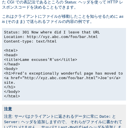
た CGI での表記法であるところの Status: ヘッダを使って HTTP レ
スポンスコードを決めることもできます。
これはクライアントにファイルが移動したことを知らせるために
as
is
(そのまま) で送られるファイルの内容の例です。
Status: 301 Now where did I leave that URL
Location: http://xyz.abc.com/foo/bar.html
Content-type: text/html
<html>
<head>
<title>Lame excuses'R'us</title>
</head>
<body>
<h1>Fred's exceptionally wonderful page has moved to
<a href="http://xyz.abc.com/foo/bar.html">Joe's</a>
site.
</h1>
</body>
</html>
注意
注意: サーバはクライアントに返されるデータに常に
と
Date:
ヘッダを追加しますので、 それらがファイルに書かれて
Server:
いてはいけません。 サーバは
ヘッダを追加
しま
Last-Modified