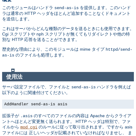
このモジュールはハンドラ
を提供します。このハンド
send-as-is
ラは通常の HTTP ヘッダをほとんど追加することなくドキュメント
を送信します。
これはサーバからどんな種類のデータを送るときにも使用できます。
Cgi スクリプトや nph スクリプトが無くてもリダイレクトや他の特
別な HTTP 応答を送ることができます。
歴史的な理由により、このモジュールは mime タイプ
httpd/send-
のファイルも処理します。
as-is
使用法
サーバ設定ファイルで、ファイルと
ハンドラを例えば
send-as-is
以下のように関連付けてください。
AddHandler send-as-is asis
拡張子が
のすべてのファイルの内容は Apache からクライア
.asis
ントへほとんど変更無く送られます。 HTTP ヘッダは特別で、ファ
イルから
のルールに従って取り出されます。ですから asis
mod_cgi
ファイルには 正しいヘッダが記載されていなければなりませし、 ま