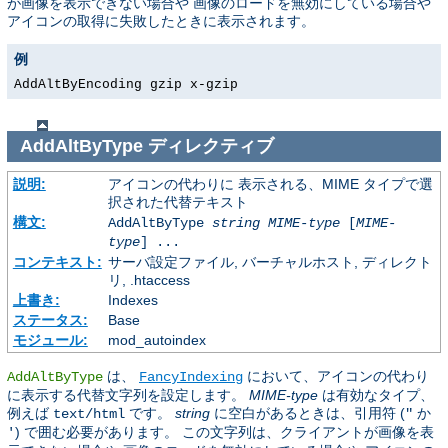
が画像を表示できない場合や 画像のロードを無効にしている場合や
アイコンの取得に失敗したときに表示されます。
例
AddAltByEncoding gzip x-gzip
AddAltByType
ディレクティブ
説明:
アイコンの代わりに 表示される、MIME タイプで選
択された代替テキスト
構文:
AddAltByType
string
MIME-type
[
MIME-
type
] ...
コンテキスト:
サーバ設定ファイル, バーチャルホスト, ディレクト
リ, .htaccess
上書き:
Indexes
ステータス:
Base
モジュール:
mod_autoindex
は、
において、アイコンの代わり
AddAltByType
FancyIndexing
に表示する代替文字列を設定します。
MIME-type
は有効なタイプ、
例えば
です。
string
に空白があるときは、引用符 (
か
text/html
"
) で囲む必要があります。 この文字列は、クライアントが画像を表
'