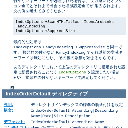
付かないキーワードが処理された場合は、 受け継いだオプシ
ョン全てとそれまで出会った増減設定全てが 消去されます。
次の例を考えてみてください:
IndexOptions +ScanHTMLTitles -IconsAreLinks
FancyIndexing
IndexOptions +SuppressSize
最終的な効果は
と同一で
IndexOptions FancyIndexing +SuppressSize
す。 接頭辞の付かない
でそれ以前の増減キ
FancyIndexing
ーワードは無効になり、 その後の累積が始まるからです。
あるディレクトリにおいて上位のディレクトリに指定された設
定に影響されることなく
を設定したい場合、
IndexOptions
や
接頭辞の付かないキーワードで設定してください。
+
-
IndexOrderDefault
ディレクティブ
説明:
ディレクトリインデックスの標準の順番付けを設定
構文:
IndexOrderDefault Ascending|Descending
Name|Date|Size|Description
デフォルト:
IndexOrderDefault Ascending Name
コンテキスト:
サーバ設定ファイル, バーチャルホスト, ディレクト