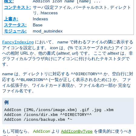
構文:
AddIcon
icon
name
[
name
] ...
コンテキスト:
サーバ設定ファイル, バーチャルホスト, ディレクト
リ, .htaccess
上書き:
Indexes
ステータス:
Base
モジュール:
mod_autoindex
において、
name
で終わるファイルの隣に表示する
FancyIndexing
アイコンを設定します。
icon
は、(% でエスケープされた) アイコン
への相対 URL か、他の書式 (
alttext
,
url
) です。 ここで
alttext
は、非
グラフィカルブラウザ向けにアイコンに付けられたテキストタグで
す。
name
は、ディレクトリに対応する
か、空白行に対
^^DIRECTORY^^
応する
(一覧が正しく表示されるために) か、 ファ
^^BLANKICON^^
イル拡張子か、ワイルドカード表現か、ファイル名の一部か 完全な
ファイル名です。
例
AddIcon (IMG,/icons/image.xbm) .gif .jpg .xbm
AddIcon /icons/dir.xbm ^^DIRECTORY^^
AddIcon /icons/backup.xbm *~
もし可能なら、
より
を優先的に使うべき
AddIcon
AddIconByType