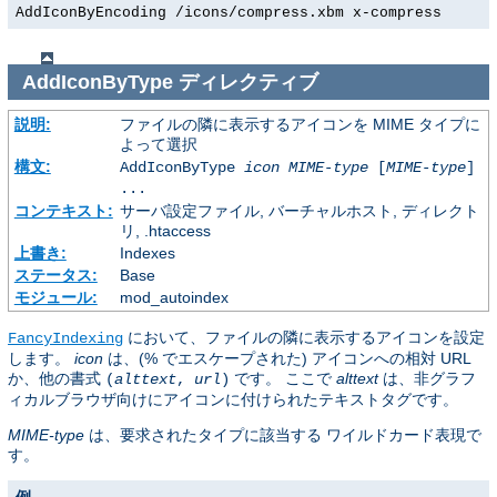
AddIconByEncoding /icons/compress.xbm x-compress
AddIconByType
ディレクティブ
説明:
ファイルの隣に表示するアイコンを MIME タイプに
よって選択
構文:
AddIconByType
icon
MIME-type
[
MIME-type
]
...
コンテキスト:
サーバ設定ファイル, バーチャルホスト, ディレクト
リ, .htaccess
上書き:
Indexes
ステータス:
Base
モジュール:
mod_autoindex
において、ファイルの隣に表示するアイコンを設定
FancyIndexing
します。
icon
は、(% でエスケープされた) アイコンへの相対 URL
か、他の書式
です。 ここで
alttext
は、非グラフ
(
alttext
,
url
)
ィカルブラウザ向けにアイコンに付けられたテキストタグです。
MIME-type
は、要求されたタイプに該当する ワイルドカード表現で
す。
例