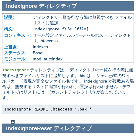
IndexIgnore
ディレクティブ
説明:
ディレクトリ一覧を行なう際に無視すべき ファイル
リストに追加
構文:
IndexIgnore
file
[
file
] ...
コンテキスト:
サーバ設定ファイル, バーチャルホスト, ディレクト
リ, .htaccess
上書き:
Indexes
ステータス:
Base
モジュール:
mod_autoindex
ディレクティブは、 ディレクトリの一覧を行う際に無
IndexIgnore
視すべきファイルリストに追加します。
file
は、 シェル形式のワイ
ルドカード表現か完全なファイル名です。 IndexIgnore が複数ある場
合は、無視するリストに追加が行われ、 置換は行われません。デフ
ォルトではリストには
(カレントディレクトリ) が含まれていま
.
す。
IndexIgnore README .htaccess *.bak *~
IndexIgnoreReset
ディレクティブ