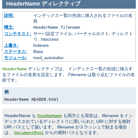
HeaderName
ディレクティブ
説明:
インデックス一覧の先頭に挿入されるファイルの名
前
構文:
HeaderName
filename
コンテキスト:
サーバ設定ファイル, バーチャルホスト, ディレクト
リ, .htaccess
上書き:
Indexes
ステータス:
Base
モジュール:
mod_autoindex
ディレクティブは、 インデックス一覧の先頭に挿入す
HeaderName
るファイルの名前を設定します。
Filename
は取り込むファイルの名
前です。
例
HeaderName HEADER.html
HeaderName も
も両方とも現在は、
filename
をイン
ReadmeName
デックスされているディレクトリに用いられた URI に対する相対
URI パスとして扱います。
filename
がスラッシュで始まる場合
は、
からの相対パスとなります。
DocumentRoot