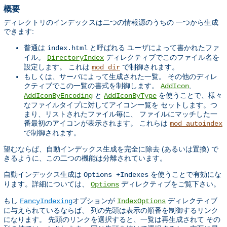
概要
ディレクトリのインデックスは二つの情報源のうちの 一つから生成
できます:
普通は
と呼ばれる ユーザによって書かれたファ
index.html
イル。
ディレクティブでこのファイル名を
DirectoryIndex
設定します。 これは
で制御されます。
mod_dir
もしくは、サーバによって生成された一覧。 その他のディレ
クティブでこの一覧の書式を制御します。
,
AddIcon
と
を使うことで、様々
AddIconByEncoding
AddIconByType
なファイルタイプに対してアイコン一覧を セットします。つ
まり、リストされたファイル毎に、 ファイルにマッチした一
番最初のアイコンが表示されます。 これらは
mod_autoindex
で制御されます。
望むならば、自動インデックス生成を完全に除去 (あるいは置換) で
きるように、この二つの機能は分離されています。
自動インデックス生成は
を使うことで有効にな
Options +Indexes
ります。詳細については、
ディレクティブをご覧下さい。
Options
もし
オプションが
ディレクティブ
FancyIndexing
IndexOptions
に与えられているならば、 列の先頭は表示の順番を制御するリンク
になります。 先頭のリンクを選択すると、一覧は再生成されて その