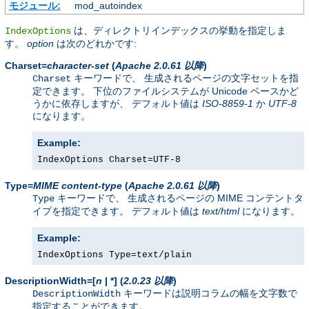
モジュール:
mod_autoindex
は、ディレクトリインデックスの挙動を指定しま
IndexOptions
す。
option
は次のどれかです:
Charset=
character-set
(
Apache 2.0.61 以降
)
キーワードで、 生成されるページの文字セットを指
Charset
定できます。 下位のファイルシステムが Unicode ベースかど
うかに依存しますが、 デフォルト値は
ISO-8859-1
か
UTF-8
になります。
Example:
IndexOptions Charset=UTF-8
Type=
MIME content-type
(
Apache 2.0.61 以降
)
キーワードで、 生成されるページの MIME コンテントタ
Type
イプを指定できます。 デフォルト値は
text/html
になります。
Example:
IndexOptions Type=text/plain
DescriptionWidth=[
n
| *]
(
2.0.23 以降
)
キーワードは説明コラムの幅を文字数で
DescriptionWidth
指定することができます。