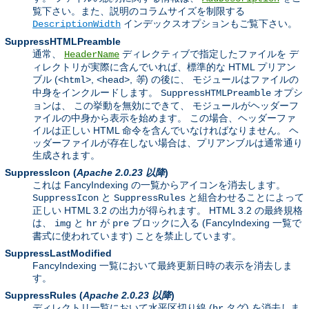
覧下さい。また、説明のコラムサイズを制限する
インデックスオプションもご覧下さい。
DescriptionWidth
SuppressHTMLPreamble
通常、
ディレクティブで指定したファイルを デ
HeaderName
ィレクトリが実際に含んでいれば、標準的な HTML プリアン
ブル (
,
,
等
) の後に、 モジュールはファイルの
<html>
<head>
中身をインクルードします。
オプシ
SuppressHTMLPreamble
ョンは、 この挙動を無効にできて、 モジュールがヘッダーフ
ァイルの中身から表示を始めます。 この場合、ヘッダーファ
イルは正しい HTML 命令を含んでいなければなりません。 ヘ
ッダーファイルが存在しない場合は、プリアンブルは通常通り
生成されます。
SuppressIcon
(
Apache 2.0.23 以降
)
これは FancyIndexing の一覧からアイコンを消去します。
と
と組合わせることによって
SuppressIcon
SuppressRules
正しい HTML 3.2 の出力が得られます。 HTML 3.2 の最終規格
は、
と
が
ブロックに入る (FancyIndexing 一覧で
img
hr
pre
書式に使われています) ことを禁止しています。
SuppressLastModified
FancyIndexing 一覧において最終更新日時の表示を消去しま
す。
SuppressRules
(
Apache 2.0.23 以降
)
ディレクトリ一覧において水平区切り線 (
タグ) を消去しま
hr