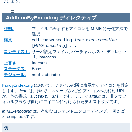
でしょう。
AddIconByEncoding
ディレクティブ
説明:
ファイルに表示するアイコンを MIME 符号化方法で
選択
構文:
AddIconByEncoding
icon
MIME-encoding
[
MIME-encoding
] ...
コンテキスト:
サーバ設定ファイル, バーチャルホスト, ディレクト
リ, .htaccess
上書き:
Indexes
ステータス:
Base
モジュール:
mod_autoindex
において、ファイルの隣に表示するアイコンを設定
FancyIndexing
します。
icon
は、(% でエスケープされた) アイコンへの相対 URL
か、他の書式
です。 ここで
alttext
は、非グラフ
(
alttext
,
url
)
ィカルブラウザ向けにアイコンに付けられたテキストタグです。
MIME-encoding
は、有効なコンテントエンコーディング、 例えば
です。
x-compress
例