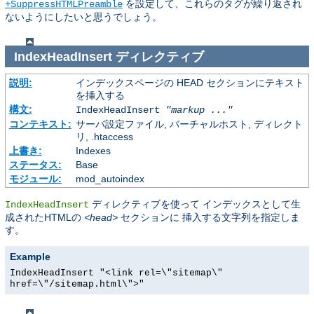
を設定して、これらのタグが繰り返され
+SuppressHTMLPreamble
ないようにしたいと思うでしょう。
IndexHeadInsert
ディレクティブ
説明:
インデックスページの HEAD セクションにテキスト
を挿入する
構文:
IndexHeadInsert
"markup ..."
コンテキスト:
サーバ設定ファイル, バーチャルホスト, ディレクト
リ, .htaccess
上書き:
Indexes
ステータス:
Base
モジュール:
mod_autoindex
ディレクティブを使って インデックスとして生
IndexHeadInsert
成されたHTMLの
<head>
セクションに 挿入する文字列を指定しま
す。
Example
IndexHeadInsert "<link rel=\"sitemap\"
href=\"/sitemap.html\">"