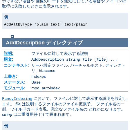
示できない場合や 画像のロードを無効にしている場合や アイコンの
取得に失敗したときに表示されます。
例
AddAltByType 'plain text' text/plain
AddDescription
ディレクティブ
説明:
ファイルに対して表示する説明
構文:
AddDescription
string
file
[
file
] ...
コンテキスト:
サーバ設定ファイル, バーチャルホスト, ディレクト
リ, .htaccess
上書き:
Indexes
ステータス:
Base
モジュール:
mod_autoindex
において、ファイルに対して表示する説明を設定し
FancyIndexing
ます。
file
は説明するファイルのファイル拡張子、 ファイル名の一
部、ワイルドカード表現、完全なファイル名の どれかになります。
string
は二重引用符 (
) で囲まれます。
"
例