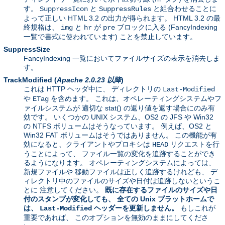
す。
と
と組合わせることに
SuppressIcon
SuppressRules
よって正しい HTML 3.2 の出力が得られます。 HTML 3.2 の最
終規格は、
と
が
ブロックに入る (FancyIndexing
img
hr
pre
一覧で書式に使われています) ことを禁止しています。
SuppressSize
FancyIndexing 一覧においてファイルサイズの表示を消去しま
す。
TrackModified
(
Apache 2.0.23 以降
)
これは HTTP ヘッダ中に、 ディレクトリの
Last-Modified
や
を含めます。 これは、オペレーティングシステムやフ
ETag
ァイルシステムが 適切な stat() の返り値を返す場合にのみ有
効です。 いくつかの UNIX システム、OS2 の JFS や Win32
の NTFS ボリュームはそうなっています。 例えば、OS2 と
Win32 FAT ボリュームはそうではありません。 この機能が有
効になると、クライアントやプロキシは
リクエストを行
HEAD
うことによって、 ファイル一覧の変化を追跡することができ
るようになります。 オペレーティングシステムによっては、
新規ファイルや 移動ファイルは正しく追跡するけれども、 デ
ィレクトリ中のファイルのサイズや日付は追跡しないというこ
とに 注意してください。
既に存在するファイルのサイズや日
付のスタンプが変化しても、 全ての Unix プラットホームで
は、
ヘッダーを更新しません。
もしこれが
Last-Modified
重要であれば、 このオプションを無効のままにしてくださ