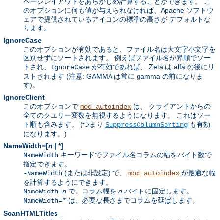
ページレイアウトをあらかじめ計算することができます。 こ
のオプションに何も値が与えられなければ、Apache ソフトウ
ェアで提供されているアイコンの標準の高さが デフォルトな
ります。
IgnoreCase
このオプションが有効であると、ファイル名は大文字小文字を
区別せずにソートされます。 例えばファイル名が昇順でソー
トされ、
が有効であれば、 Zeta は alfa の後にリ
IgnoreCase
ストされます (注意: GAMMA は常に gamma の前になりま
す)。
IgnoreClient
このオプションで
は、 クライアントからの
mod_autoindex
全てのクエリー変数を無視するようになります。 これはソー
ト順も含みます。 (つまり
も有効
SuppressColumnSorting
になります。)
NameWidth=[
n
| *]
キーワードでファイル名コラムの幅をバイト数で
NameWidth
指定できます。
(または非設定) で、
が最適な幅
-NameWidth
mod_autoindex
を計算するようにできます。
で、コラム幅を
n
バイトに固定します。
NameWidth=
n
は、必要な長さまでコラムを延ばします。
NameWidth=*
ScanHTMLTitles