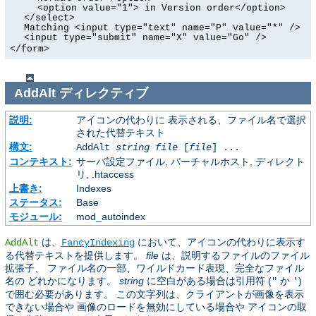
<option value="1"> in Version order</option>
</select>
Matching <input type="text" name="P" value="*" />
<input type="submit" name="X" value="Go" />
</form>
AddAlt
ディレクティブ
説明:
アイコンの代わりに 表示される、ファイル名で選択
された代替テキスト
構文:
AddAlt
string
file
[
file
] ...
コンテキスト:
サーバ設定ファイル, バーチャルホスト, ディレクト
リ, .htaccess
上書き:
Indexes
ステータス:
Base
モジュール:
mod_autoindex
は、
において、アイコンの代わりに表示す
AddAlt
FancyIndexing
る代替テキストを提供します。
file
は、説明するファイルのファイル
拡張子、 ファイル名の一部、ワイルドカード表現、完全なファイル
名の どれかになります。
string
に空白がある場合は引用符 (
か
)
"
'
で囲む必要があります。 この文字列は、クライアントが画像を表示
できない場合や 画像のロードを無効にしている場合や アイコンの取