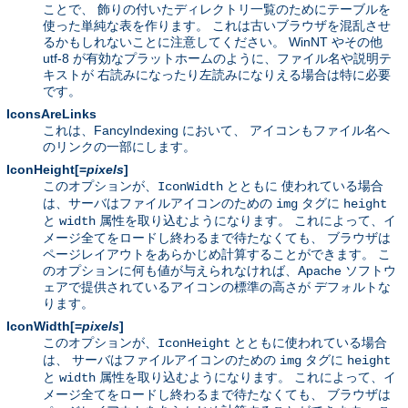
ことで、 飾りの付いたディレクトリ一覧のためにテーブルを
使った単純な表を作ります。 これは古いブラウザを混乱させ
るかもしれないことに注意してください。 WinNT やその他
utf-8 が有効なプラットホームのように、ファイル名や説明テ
キストが 右読みになったり左読みになりえる場合は特に必要
です。
IconsAreLinks
これは、FancyIndexing において、 アイコンもファイル名へ
のリンクの一部にします。
IconHeight[=
pixels
]
このオプションが、
とともに 使われている場合
IconWidth
は、サーバはファイルアイコンのための
タグに
img
height
と
属性を取り込むようになります。 これによって、イ
width
メージ全てをロードし終わるまで待たなくても、 ブラウザは
ページレイアウトをあらかじめ計算することができます。 こ
のオプションに何も値が与えられなければ、Apache ソフトウ
ェアで提供されているアイコンの標準の高さが デフォルトな
ります。
IconWidth[=
pixels
]
このオプションが、
とともに使われている場合
IconHeight
は、 サーバはファイルアイコンのための
タグに
img
height
と
属性を取り込むようになります。 これによって、イ
width
メージ全てをロードし終わるまで待たなくても、 ブラウザは