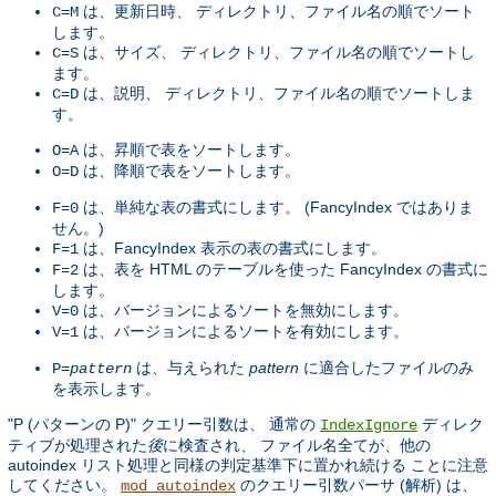
は、更新日時、 ディレクトリ、ファイル名の順でソート
C=M
します。
は、サイズ、 ディレクトリ、ファイル名の順でソートし
C=S
ます。
は、説明、 ディレクトリ、ファイル名の順でソートしま
C=D
す。
は、昇順で表をソートします。
O=A
は、降順で表をソートします。
O=D
は、単純な表の書式にします。 (FancyIndex ではありま
F=0
せん。)
は、FancyIndex 表示の表の書式にします。
F=1
は、表を HTML のテーブルを使った FancyIndex の書式に
F=2
します。
は、バージョンによるソートを無効にします。
V=0
は、バージョンによるソートを有効にします。
V=1
は、与えられた
pattern
に適合したファイルのみ
P=
pattern
を表示します。
"P (パターンの P)" クエリー引数は、 通常の
ディレク
IndexIgnore
ティブが処理された
後
に検査され、 ファイル名全てが、他の
autoindex リスト処理と同様の判定基準下に置かれ続ける ことに注意
してください。
のクエリー引数パーサ (解析) は、
mod_autoindex