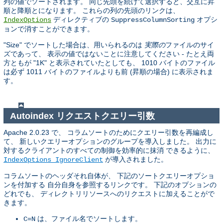
列の値でソートされます。 同じ先頭を続けて選択すると、交互に昇
順と降順とになります。 これらの列の先頭のリンクは、
ディレクティブの
オプシ
IndexOptions
SuppressColumnSorting
ョンで消すことができます。
"Size" でソートした場合は、用いられるのは
実際の
ファイルのサイ
ズであって、 表示の値ではないことに注意してください - たとえ両
方ともが "1K" と表示されていたとしても、 1010 バイトのファイル
は必ず 1011 バイトのファイルよりも前 (昇順の場合) に表示されま
す。
Autoindex リクエストクエリー引数
Apache 2.0.23 で、 コラムソートのためにクエリー引数を再編成し
て、 新しいクエリーオプションのグループを導入しました。 出力に
対するクライアントのすべての制御を効率的に抹消 できるように、
が導入されました。
IndexOptions IgnoreClient
コラムソートのヘッダそれ自体が、 下記のソートクエリーオプショ
ンを付加する 自分自身を参照するリンクです。 下記のオプションの
どれでも、 ディレクトリリソースへのリクエストに加えることがで
きます。
は、ファイル名でソートします。
C=N