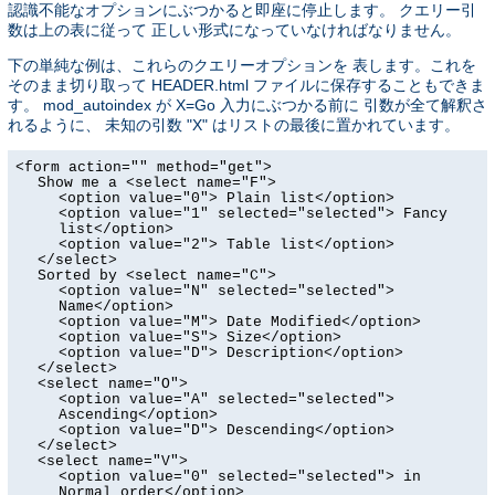
認識不能なオプションにぶつかると即座に停止します。 クエリー引
数は上の表に従って 正しい形式になっていなければなりません。
下の単純な例は、これらのクエリーオプションを 表します。これを
そのまま切り取って HEADER.html ファイルに保存することもできま
す。 mod_autoindex が X=Go 入力にぶつかる前に 引数が全て解釈さ
れるように、 未知の引数 "X" はリストの最後に置かれています。
<form action="" method="get">
Show me a <select name="F">
<option value="0"> Plain list</option>
<option value="1" selected="selected"> Fancy
list</option>
<option value="2"> Table list</option>
</select>
Sorted by <select name="C">
<option value="N" selected="selected">
Name</option>
<option value="M"> Date Modified</option>
<option value="S"> Size</option>
<option value="D"> Description</option>
</select>
<select name="O">
<option value="A" selected="selected">
Ascending</option>
<option value="D"> Descending</option>
</select>
<select name="V">
<option value="0" selected="selected"> in
Normal order</option>