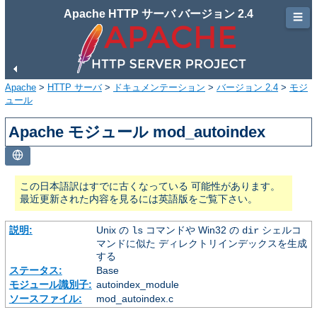
Apache HTTP サーバ バージョン 2.4
☰
Apache
>
HTTP サーバ
>
ドキュメンテーション
>
バージョン 2.4
>
モジ
ュール
Apache モジュール mod_autoindex
この日本語訳はすでに古くなっている 可能性があります。
最近更新された内容を見るには英語版をご覧下さい。
説明:
Unix の
コマンドや Win32 の
シェルコ
ls
dir
マンドに似た ディレクトリインデックスを生成
する
ステータス:
Base
モジュール識別子:
autoindex_module
ソースファイル:
mod_autoindex.c