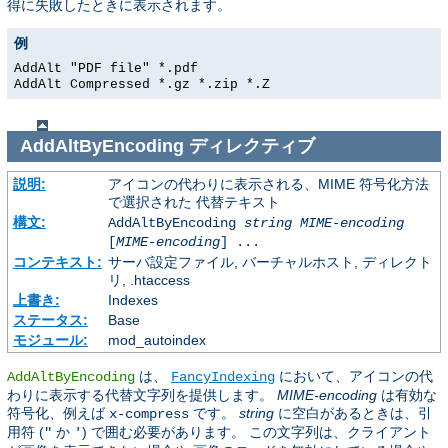
得に失敗したときに表示されます。
例
AddAlt "PDF file" *.pdf
AddAlt Compressed *.gz *.zip *.Z
AddAltByEncoding
ディレクティブ
説明:
アイコンの代わりに表示される、MIME 符号化方法
で選択された 代替テキスト
構文:
AddAltByEncoding
string
MIME-encoding
[
MIME-encoding
] ...
コンテキスト:
サーバ設定ファイル, バーチャルホスト, ディレクト
リ, .htaccess
上書き:
Indexes
ステータス:
Base
モジュール:
mod_autoindex
は、
において、アイコンの代
AddAltByEncoding
FancyIndexing
わりに表示する代替文字列を提供します。
MIME-encoding
は有効な
符号化、例えば
です。
string
に空白があるときは、引
x-compress
用符 (
か
) で囲む必要があります。 この文字列は、クライアント
"
'