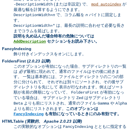
(または非設定) で、
が
-DescriptionWidth
mod_autoindex
最適な幅を計算するようにできます。
で、コラム幅を
n
バイトに固定しま
DescriptionWidth=
n
す。
は、最長の説明に合わせて必要な長さ
DescriptionWidth=*
までコラムを延ばします。
説明を丸め込んだ場合特有の危険については
セクションをお読み下さい。
AddDescription
FancyIndexing
飾り付きインデックスをオンにします。
FoldersFirst
(
2.0.23 以降
)
このオプションが有効になった場合、サブディレクトリの一覧
は
必ず
最初に現われて、通常のファイルはその後に続きま
す。 一覧は基本的には、ファイルとディレクトリの二つの部
分に分けられて、 それぞれは別々にソートされ、その後サブ
ディレクトリを先にして 表示が行なわれます。例えばソート
順が名前の降順になっていて、
が有効になっ
FoldersFirst
ている場合は、 サブディレクトリ
はサブディレクトリ
Zed
よりも前にリストされ、通常のファイル
や
Beta
Gamma
Alpha
よりも前にリストされます。
このオプションは
も有効になっているときにのみ有効です。
FancyIndexing
HTMLTable
(実験的、 Apache 2.0.23 以降)
この実験的なオプションは
とともに指定する
FancyIndexing