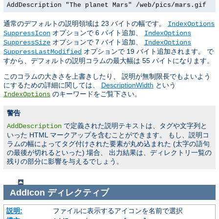
AddDescription "The planet Mars" /web/pics/mars.gif
通常のデフォルトの説明領域は 23 バイトの幅です。
IndexOptions
オプションで 6 バイト追加、
SuppressIcon
IndexOptions
オプションで 7 バイト追加、
SuppressSize
IndexOptions
オプションで 19 バイト追加されます。 で
SuppressLastModified
すから、デフォルトの説明コラムの最大幅は 55 バイトになります。
このコラムの大きさを上書きしたり、 説明が無制限長でもよいよう
にするための詳細に関しては、
DescriptionWidth
という
のキーワードをご覧下さい。
IndexOptions
警告
で定義された説明テキストは、タグや文字列と
AddDescription
いった HTML マークアップを含むことができます。 もし、説明コ
ラムの幅によってタグ付けされた要素が丸め込まれた (太字の語句
の最後が切れるといった) 場合、 出力結果は、ディレクトリ一覧の
残りの部分に影響を与えるでしょう。
AddIcon
ディレクティブ
説明:
ファイルに表示するアイコンを名前で選択