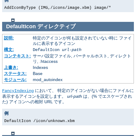
AddIconByType (IMG,/icons/image.xbm) image/*
DefaultIcon
ディレクティブ
説明:
特定のアイコンが何も設定されていない時に ファイ
ルに表示するアイコン
構文:
DefaultIcon
url-path
コンテキスト:
サーバ設定ファイル, バーチャルホスト, ディレクト
リ, .htaccess
上書き:
Indexes
ステータス:
Base
モジュール:
mod_autoindex
において、 特定のアイコンがない場合にファイルに
FancyIndexing
表示するアイコンを設定します。
url-path
は、(% でエスケープされ
た) アイコンへの相対 URL です。
例
DefaultIcon /icon/unknown.xbm