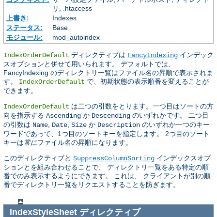
リ, .htaccess
上書き:
Indexes
ステータス:
Base
モジュール:
mod_autoindex
ディレクティブは
インデック
IndexOrderDefault
FancyIndexing
スオプションと併せて用いられます。 デフォルトでは、
FancyIndexing のディレクトリ一覧はファイル名の昇順で表示されま
す。
で、初期状態の表示順番を変えることが
IndexOrderDefault
できます。
は二つの引数をとります。一つ目はソートの方
IndexOrderDefault
向を指示する
か
のいずれかです。 二つ目
Ascending
Descending
の引数は
,
,
か
のいずれか一つのキー
Name
Date
Size
Description
ワードであって、1つ目のソートキーを指定します。 2つ目のソート
キーは
常に
ファイル名の昇順になります。
このディレクティブと
インデックスオプ
SuppressColumnSorting
ションとを組み合わせることで、 ディレクトリ一覧をある特定の順
番でのみ表示するようにできます。 これは、 クライアントが別の順
番でディレクトリ一覧をリクエストすることを防ぎます。
IndexStyleSheet
ディレクティブ