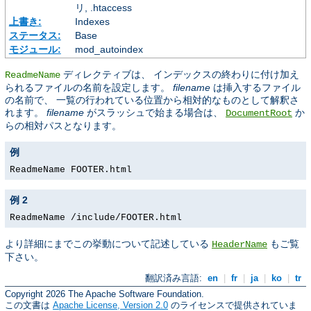
リ, .htaccess
上書き:
Indexes
ステータス:
Base
モジュール:
mod_autoindex
ディレクティブは、 インデックスの終わりに付け加え
ReadmeName
られるファイルの名前を設定します。
filename
は挿入するファイル
の名前で、 一覧の行われている位置から相対的なものとして解釈さ
れます。
filename
がスラッシュで始まる場合は、
か
DocumentRoot
らの相対パスとなります。
例
ReadmeName FOOTER.html
例 2
ReadmeName /include/FOOTER.html
より詳細にまでこの挙動について記述している
もご覧
HeaderName
下さい。
翻訳済み言語:
en
|
fr
|
ja
|
ko
|
tr
Copyright 2026 The Apache Software Foundation.
この文書は
Apache License, Version 2.0
のライセンスで提供されていま