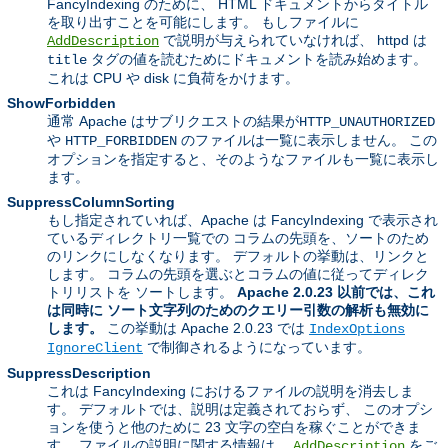
FancyIndexing のために、 HTML ドキュメントからタイトル
を取り出すことを可能にします。 もしファイルに
で説明が与えられていなければ、 httpd は
AddDescription
タグの値を読むためにドキュメントを読み始めます。
title
これは CPU や disk に負荷をかけます。
ShowForbidden
通常 Apache はサブリクエストの結果が
HTTP_UNAUTHORIZED
や
のファイルは一覧に表示しません。 この
HTTP_FORBIDDEN
オプションを指定すると、そのようなファイルも一覧に表示し
ます。
SuppressColumnSorting
もし指定されていれば、Apache は FancyIndexing で表示され
ているディレクトリ一覧での コラムの先頭を、ソートのため
のリンクにしなくなります。 デフォルトの挙動は、リンクと
します。 コラムの先頭を選ぶとコラムの値に従ってディレク
トリリストを ソートします。
Apache 2.0.23 以前では、これ
は同時に ソート文字列のためのクエリー引数の解析も無効に
します。
この挙動は Apache 2.0.23 では
IndexOptions
で制御されるようになっています。
IgnoreClient
SuppressDescription
これは FancyIndexing におけるファイルの説明を消去しま
す。 デフォルトでは、説明は定義されておらず、 このオプシ
ョンを使うと他のために 23 文字の空白を稼ぐことができま
す。 ファイルの説明に関する情報は、
をご
AddDescription