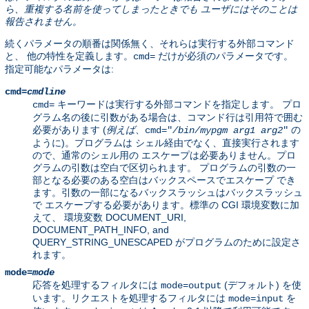
ら、重複する名前を使ってしまったときでも ユーザにはそのことは
報告されません。
続くパラメータの順番は関係無く、それらは実行する外部コマンド
と、 他の特性を定義します。
だけが必須のパラメータです。
cmd=
指定可能なパラメータは:
cmd=
cmdline
キーワードは実行する外部コマンドを指定します。 プロ
cmd=
グラム名の後に引数がある場合は、コマンド行は引用符で囲む
必要があります (
例えば
、
の
cmd="
/bin/mypgm
arg1
arg2
"
ように)。プログラムは シェル経由でなく、直接実行されます
ので、通常のシェル用の エスケープは必要ありません。プロ
グラムの引数は空白で区切られます。 プログラムの引数の一
部となる必要のある空白はバックスペースでエスケープ でき
ます。引数の一部になるバックスラッシュはバックスラッシュ
で エスケープする必要があります。標準の CGI 環境変数に加
えて、 環境変数 DOCUMENT_URI,
DOCUMENT_PATH_INFO, and
QUERY_STRING_UNESCAPED がプログラムのために設定さ
れます。
mode=
mode
応答を処理するフィルタには
(デフォルト) を使
mode=output
います。リクエストを処理するフィルタには
を
mode=input