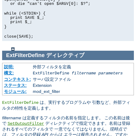
or die "can't open $ARGV[0]: $?";
while (<STDIN>) {
print SAVE $_;
print $_;
}
close(SAVE);
ExtFilterDefine
ディレクティブ
説明:
外部フィルタを定義
構文:
ExtFilterDefine
filtername
parameters
コンテキスト:
サーバ設定ファイル
ステータス:
Extension
モジュール:
mod_ext_filter
は、実行するプログラムや 引数など、外部フィ
ExtFilterDefine
ルタの特性を定義します。
filtername
は定義するフィルタの名前を指定します。 この名前は後
で
ディレクティブで指定できます。名前は登録
SetOutputFilter
されるすべてのフィルタで 一意でなくてはなりません。
現時点で
は、フィルタの登録 API からは エラーは報告されません。ですか