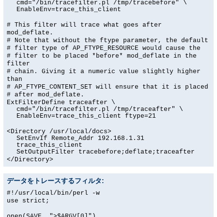
cmd="/bin/tracefilter.pl /tmp/tracebefore" \
EnableEnv=trace_this_client
# This filter will trace what goes after
mod_deflate.
# Note that without the ftype parameter, the default
# filter type of AP_FTYPE_RESOURCE would cause the
# filter to be placed *before* mod_deflate in the
filter
# chain. Giving it a numeric value slightly higher
than
# AP_FTYPE_CONTENT_SET will ensure that it is placed
# after mod_deflate.
ExtFilterDefine traceafter \
cmd="/bin/tracefilter.pl /tmp/traceafter" \
EnableEnv=trace_this_client ftype=21
<Directory /usr/local/docs>
SetEnvIf Remote_Addr 192.168.1.31
trace_this_client
SetOutputFilter tracebefore;deflate;traceafter
</Directory>
データをトレースするフィルタ:
#!/usr/local/bin/perl -w
use strict;
open(SAVE, ">$ARGV[0]")