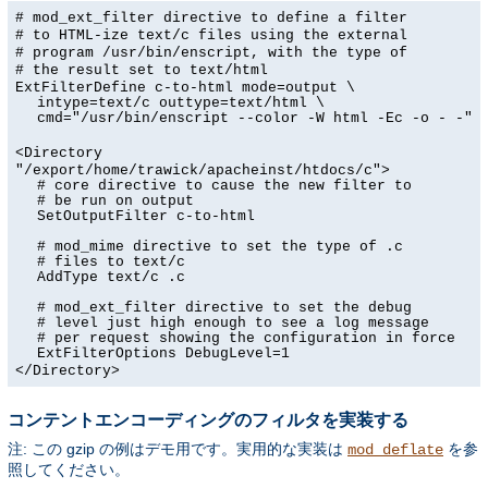
# mod_ext_filter directive to define a filter
# to HTML-ize text/c files using the external
# program /usr/bin/enscript, with the type of
# the result set to text/html
ExtFilterDefine c-to-html mode=output \
intype=text/c outtype=text/html \
cmd="/usr/bin/enscript --color -W html -Ec -o - -"
<Directory
"/export/home/trawick/apacheinst/htdocs/c">
# core directive to cause the new filter to
# be run on output
SetOutputFilter c-to-html
# mod_mime directive to set the type of .c
# files to text/c
AddType text/c .c
# mod_ext_filter directive to set the debug
# level just high enough to see a log message
# per request showing the configuration in force
ExtFilterOptions DebugLevel=1
</Directory>
コンテントエンコーディングのフィルタを実装する
注: この gzip の例はデモ用です。実用的な実装は
を参
mod_deflate
照してください。