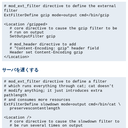
# mod_ext_filter directive to define the external
filter
ExtFilterDefine gzip mode=output cmd=/bin/gzip
<Location /gzipped>
# core directive to cause the gzip filter to be
# run on output
SetOutputFilter gzip
# mod_header directive to add
# "Content-Encoding: gzip" header field
Header set Content-Encoding gzip
</Location>
サーバを遅くする
# mod_ext_filter directive to define a filter
# which runs everything through cat; cat doesn't
# modify anything; it just introduces extra
pathlength
# and consumes more resources
ExtFilterDefine slowdown mode=output cmd=/bin/cat \
preservescontentlength
<Location />
# core directive to cause the slowdown filter to
# be run several times on output