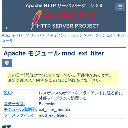
Apache HTTP サーバ バージョン 2.4
☰
Apache
>
HTTP サーバ
>
ドキュメンテーション
>
バージョン 2.4
>
モジ
ュール
Apache モジュール mod_ext_filter
この日本語訳はすでに古くなっている 可能性があります。
最近更新された内容を見るには英語版をご覧下さい。
説明:
レスポンスのボディをクライアントに送る前に
外部プログラムで処理する
ステータス:
Extension
モジュール識別子:
ext_filter_module
ソースファイル:
mod_ext_filter.c
概要