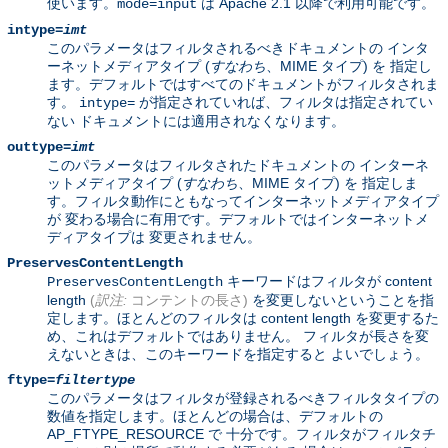
使います。
は Apache 2.1 以降で利用可能です。
mode=input
intype=
imt
このパラメータはフィルタされるべきドキュメントの インタ
ーネットメディアタイプ (
すなわち
、MIME タイプ) を 指定し
ます。デフォルトではすべてのドキュメントがフィルタされま
す。
が指定されていれば、フィルタは指定されてい
intype=
ない ドキュメントには適用されなくなります。
outtype=
imt
このパラメータはフィルタされたドキュメントの インターネ
ットメディアタイプ (
すなわち
、MIME タイプ) を 指定しま
す。フィルタ動作にともなってインターネットメディアタイプ
が 変わる場合に有用です。デフォルトではインターネットメ
ディアタイプは 変更されません。
PreservesContentLength
キーワードはフィルタが content
PreservesContentLength
length
(
訳注:
コンテントの長さ)
を変更しないということを指
定します。ほとんどのフィルタは content length を変更するた
め、これはデフォルトではありません。 フィルタが長さを変
えないときは、このキーワードを指定すると よいでしょう。
ftype=
filtertype
このパラメータはフィルタが登録されるべきフィルタタイプの
数値を指定します。ほとんどの場合は、デフォルトの
AP_FTYPE_RESOURCE で 十分です。フィルタがフィルタチ