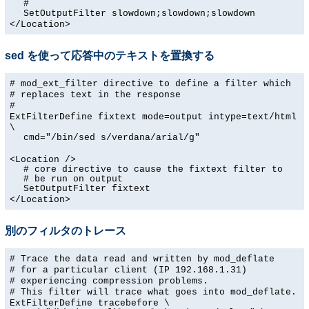
#
SetOutputFilter slowdown;slowdown;slowdown
</Location>
sed を使って応答中のテキストを置換する
# mod_ext_filter directive to define a filter which
# replaces text in the response
#
ExtFilterDefine fixtext mode=output intype=text/html
\
cmd="/bin/sed s/verdana/arial/g"
<Location />
# core directive to cause the fixtext filter to
# be run on output
SetOutputFilter fixtext
</Location>
別のフィルタのトレース
# Trace the data read and written by mod_deflate
# for a particular client (IP 192.168.1.31)
# experiencing compression problems.
# This filter will trace what goes into mod_deflate.
ExtFilterDefine tracebefore \