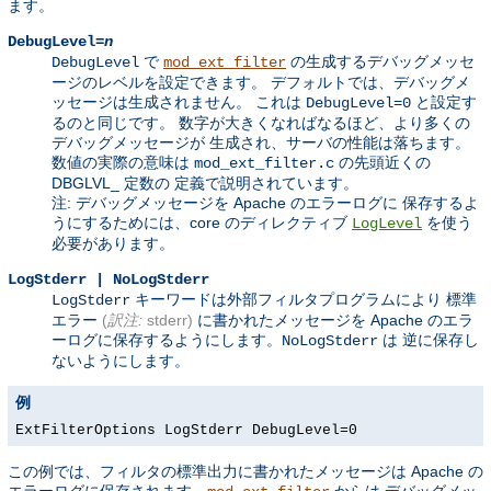
ます。
DebugLevel=
n
で
の生成するデバッグメッセ
DebugLevel
mod_ext_filter
ージのレベルを設定できます。 デフォルトでは、デバッグメ
ッセージは生成されません。 これは
と設定す
DebugLevel=0
るのと同じです。 数字が大きくなればなるほど、より多くの
デバッグメッセージが 生成され、サーバの性能は落ちます。
数値の実際の意味は
の先頭近くの
mod_ext_filter.c
DBGLVL_ 定数の 定義で説明されています。
注: デバッグメッセージを Apache のエラーログに 保存するよ
うにするためには、core のディレクティブ
を使う
LogLevel
必要があります。
LogStderr | NoLogStderr
キーワードは外部フィルタプログラムにより 標準
LogStderr
エラー
(
訳注:
stderr)
に書かれたメッセージを Apache のエラ
ーログに保存するようにします。
は 逆に保存し
NoLogStderr
ないようにします。
例
ExtFilterOptions LogStderr DebugLevel=0
この例では、フィルタの標準出力に書かれたメッセージは Apache の