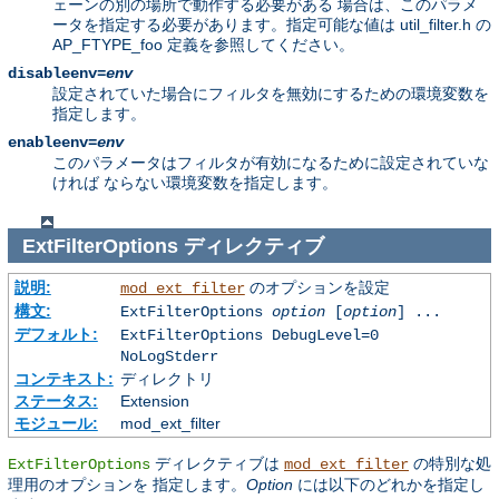
ェーンの別の場所で動作する必要がある 場合は、このパラメ
ータを指定する必要があります。指定可能な値は util_filter.h の
AP_FTYPE_foo 定義を参照してください。
disableenv=
env
設定されていた場合にフィルタを無効にするための環境変数を
指定します。
enableenv=
env
このパラメータはフィルタが有効になるために設定されていな
ければ ならない環境変数を指定します。
ExtFilterOptions
ディレクティブ
説明:
のオプションを設定
mod_ext_filter
構文:
ExtFilterOptions
option
[
option
] ...
デフォルト:
ExtFilterOptions DebugLevel=0
NoLogStderr
コンテキスト:
ディレクトリ
ステータス:
Extension
モジュール:
mod_ext_filter
ディレクティブは
の特別な処
ExtFilterOptions
mod_ext_filter
理用のオプションを 指定します。
Option
には以下のどれかを指定し