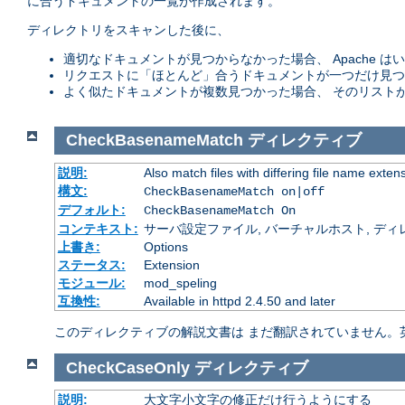
に合うドキュメントの一覧が作成されます。
ディレクトリをスキャンした後に、
適切なドキュメントが見つからなかった場合、 Apache
リクエストに「ほとんど」合うドキュメントが一つだけ見つ
よく似たドキュメントが複数見つかった場合、 そのリスト
CheckBasenameMatch
ディレクティブ
説明:
Also match files with differing file name exten
構文:
CheckBasenameMatch on|off
デフォルト:
CheckBasenameMatch On
コンテキスト:
サーバ設定ファイル, バーチャルホスト, ディレクトリ
上書き:
Options
ステータス:
Extension
モジュール:
mod_speling
互換性:
Available in httpd 2.4.50 and later
このディレクティブの解説文書は まだ翻訳されていません。
CheckCaseOnly
ディレクティブ
説明:
大文字小文字の修正だけ行うようにする