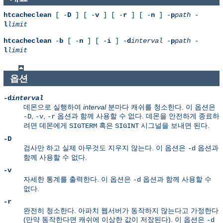
htcacheclean
[ -
D
] [ -
v
] [ -
r
] [ -
n
] -
p
path
-
l
limit
htcacheclean
-
b
[ -
n
] [ -
i
] -
d
interval
-
p
path
-
l
limit
옵션
-d
interval
데몬으로 실행하여
interval
분마다 캐쉬를 청소한다. 이 옵션은
,
,
옵션과 함께 사용할 수 없다. 데몬을 안전하게 종료하
-D
-v
-r
려면 데몬에게
혹은
시그널을 보내면 된다.
SIGTERM
SIGINT
-D
검사만 하고 실제 아무것도 지우지 않는다. 이 옵션은
옵션과
-d
함께 사용할 수 없다.
-v
자세한 통계를 출력한다. 이 옵션은
옵션과 함께 사용할 수
-d
없다.
-r
완전히 청소한다. 아파치 웹서버가 동작하지 않는다고 가정한다
(만약 동작한다면 캐쉬에 이상한 값이 저장된다). 이 옵션은
-d