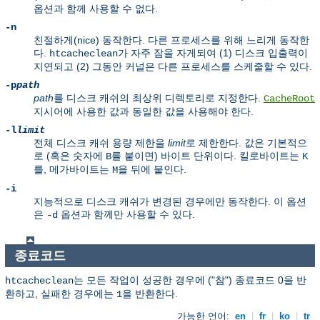
옵션과 함께 사용할 수 없다.
-n
친절하게(nice) 동작한다. 다른 프로세스를 위해 느리게 동작한
다.
가 자주 잠을 자게되여 (1) 디스크 입출력이
htcacheclean
지연되고 (2) 그동안 커널은 다른 프로세스를 스케줄할 수 있다.
-p
path
path
를 디스크 캐쉬의 최상위 디렉토리로 지정한다.
CacheRoot
지시어에 사용한 값과 동일한 값을 사용해야 한다.
-l
limit
전체 디스크 캐쉬 용량 제한을
limit
로 제한한다. 값은 기본적으
로 (혹은 숫자에
를 붙이면) 바이트 단위이다. 킬로바이트는
B
K
를, 메가바이트는
을 뒤에 붙인다.
M
-i
지능적으로 디스크 캐쉬가 변경된 경우에만 동작한다. 이 옵션
은
옵션과 함께만 사용할 수 있다.
-d
종료코드
는 모든 작업이 성공한 경우에 ("참") 종료코드 0을 반
htcacheclean
환하고, 실패한 경우에는
을 반환한다.
1
가능한 언어:
en
|
fr
|
ko
|
tr