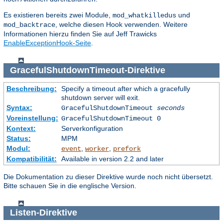
Es existieren bereits zwei Module,
und
mod_whatkilledus
, welche diesen Hook verwenden. Weitere
mod_backtrace
Informationen hierzu finden Sie auf Jeff Trawicks
EnableExceptionHook-Seite
.
GracefulShutdownTimeout
-Direktive
Beschreibung:
Specify a timeout after which a gracefully
shutdown server will exit.
Syntax:
GracefulShutdownTimeout
seconds
Voreinstellung:
GracefulShutdownTimeout 0
Kontext:
Serverkonfiguration
Status:
MPM
Modul:
,
,
event
worker
prefork
Kompatibilität:
Available in version 2.2 and later
Die Dokumentation zu dieser Direktive wurde noch nicht übersetzt.
Bitte schauen Sie in die englische Version.
Listen
-Direktive