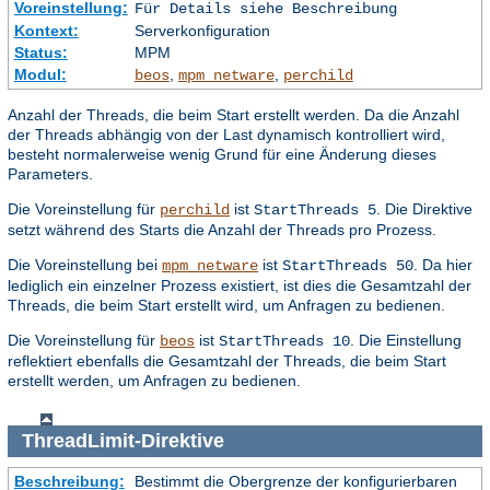
Voreinstellung:
Für Details siehe Beschreibung
Kontext:
Serverkonfiguration
Status:
MPM
Modul:
,
,
beos
mpm_netware
perchild
Anzahl der Threads, die beim Start erstellt werden. Da die Anzahl
der Threads abhängig von der Last dynamisch kontrolliert wird,
besteht normalerweise wenig Grund für eine Änderung dieses
Parameters.
Die Voreinstellung für
ist
. Die Direktive
perchild
StartThreads 5
setzt während des Starts die Anzahl der Threads pro Prozess.
Die Voreinstellung bei
ist
. Da hier
mpm_netware
StartThreads 50
lediglich ein einzelner Prozess existiert, ist dies die Gesamtzahl der
Threads, die beim Start erstellt wird, um Anfragen zu bedienen.
Die Voreinstellung für
ist
. Die Einstellung
beos
StartThreads 10
reflektiert ebenfalls die Gesamtzahl der Threads, die beim Start
erstellt werden, um Anfragen zu bedienen.
ThreadLimit
-Direktive
Beschreibung:
Bestimmt die Obergrenze der konfigurierbaren