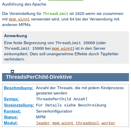
Ausführung des Apache.
Die Voreinstellung für
ist
wenn sie zusammen
ThreadLimit
1920
mit
verwendet wird, und
bei der Verwendung mit
mpm_winnt
64
anderen MPMs.
Anmerkung
Eine feste Begrenzung von
(oder
ThreadLimit 20000
bei
) ist in den Server
ThreadLimit 15000
mpm_winnt
einkompiliert. Dies soll unangenehme Effekte durch Tippfehler
verhindern.
ThreadsPerChild
-Direktive
Beschreibung:
Anzahl der Threads, die mit jedem Kindprozess
gestartet werden
Syntax:
ThreadsPerChild
Anzahl
Voreinstellung:
Für Details siehe Beschreibung
Kontext:
Serverkonfiguration
Status:
MPM
Modul:
,
,
,
leader
mpm_winnt
threadpool
worker