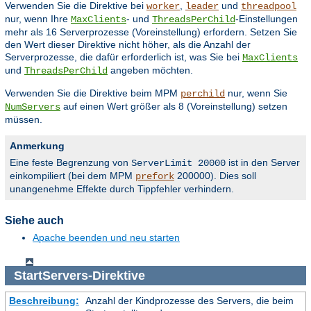
Verwenden Sie die Direktive bei
,
und
worker
leader
threadpool
nur, wenn Ihre
- und
-Einstellungen
MaxClients
ThreadsPerChild
mehr als 16 Serverprozesse (Voreinstellung) erfordern. Setzen Sie
den Wert dieser Direktive nicht höher, als die Anzahl der
Serverprozesse, die dafür erforderlich ist, was Sie bei
MaxClients
und
angeben möchten.
ThreadsPerChild
Verwenden Sie die Direktive beim MPM
nur, wenn Sie
perchild
auf einen Wert größer als 8 (Voreinstellung) setzen
NumServers
müssen.
Anmerkung
Eine feste Begrenzung von
ist in den Server
ServerLimit 20000
einkompiliert (bei dem MPM
200000). Dies soll
prefork
unangenehme Effekte durch Tippfehler verhindern.
Siehe auch
Apache beenden und neu starten
StartServers
-Direktive
Beschreibung:
Anzahl der Kindprozesse des Servers, die beim