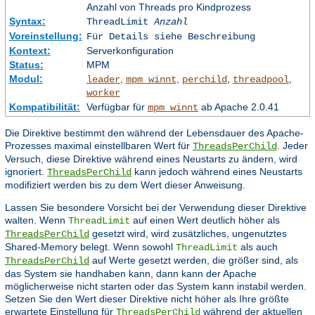
Anzahl von Threads pro Kindprozess
Syntax:
ThreadLimit
Anzahl
Voreinstellung:
Für Details siehe Beschreibung
Kontext:
Serverkonfiguration
Status:
MPM
Modul:
,
,
,
,
leader
mpm_winnt
perchild
threadpool
worker
Kompatibilität:
Verfügbar für
ab Apache 2.0.41
mpm_winnt
Die Direktive bestimmt den während der Lebensdauer des Apache-
Prozesses maximal einstellbaren Wert für
. Jeder
ThreadsPerChild
Versuch, diese Direktive während eines Neustarts zu ändern, wird
ignoriert.
kann jedoch während eines Neustarts
ThreadsPerChild
modifiziert werden bis zu dem Wert dieser Anweisung.
Lassen Sie besondere Vorsicht bei der Verwendung dieser Direktive
walten. Wenn
auf einen Wert deutlich höher als
ThreadLimit
gesetzt wird, wird zusätzliches, ungenutztes
ThreadsPerChild
Shared-Memory belegt. Wenn sowohl
als auch
ThreadLimit
auf Werte gesetzt werden, die größer sind, als
ThreadsPerChild
das System sie handhaben kann, dann kann der Apache
möglicherweise nicht starten oder das System kann instabil werden.
Setzen Sie den Wert dieser Direktive nicht höher als Ihre größte
erwartete Einstellung für
während der aktuellen
ThreadsPerChild