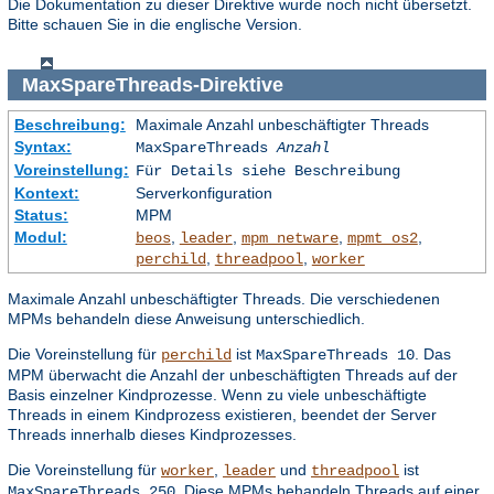
Die Dokumentation zu dieser Direktive wurde noch nicht übersetzt.
Bitte schauen Sie in die englische Version.
MaxSpareThreads
-Direktive
Beschreibung:
Maximale Anzahl unbeschäftigter Threads
Syntax:
MaxSpareThreads
Anzahl
Voreinstellung:
Für Details siehe Beschreibung
Kontext:
Serverkonfiguration
Status:
MPM
Modul:
,
,
,
,
beos
leader
mpm_netware
mpmt_os2
,
,
perchild
threadpool
worker
Maximale Anzahl unbeschäftigter Threads. Die verschiedenen
MPMs behandeln diese Anweisung unterschiedlich.
Die Voreinstellung für
ist
. Das
perchild
MaxSpareThreads 10
MPM überwacht die Anzahl der unbeschäftigten Threads auf der
Basis einzelner Kindprozesse. Wenn zu viele unbeschäftigte
Threads in einem Kindprozess existieren, beendet der Server
Threads innerhalb dieses Kindprozesses.
Die Voreinstellung für
,
und
ist
worker
leader
threadpool
. Diese MPMs behandeln Threads auf einer
MaxSpareThreads 250