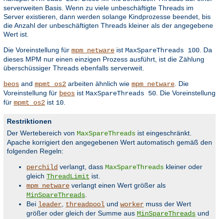
serverweiten Basis. Wenn zu viele unbeschäftigte Threads im
Server existieren, dann werden solange Kindprozesse beendet, bis
die Anzahl der unbeschäftigten Threads kleiner als der angegebene
Wert ist.
Die Voreinstellung für
ist
. Da
mpm_netware
MaxSpareThreads 100
dieses MPM nur einen einzigen Prozess ausführt, ist die Zählung
überschüssiger Threads ebenfalls serverweit.
and
arbeiten ähnlich wie
. Die
beos
mpmt_os2
mpm_netware
Voreinstellung für
ist
. Die Voreinstellung
beos
MaxSpareThreads 50
für
ist
.
mpmt_os2
10
Restriktionen
Der Wertebereich von
ist eingeschränkt.
MaxSpareThreads
Apache korrigiert den angegebenen Wert automatisch gemäß den
folgenden Regeln:
verlangt, dass
kleiner oder
perchild
MaxSpareThreads
gleich
ist.
ThreadLimit
verlangt einen Wert größer als
mpm_netware
.
MinSpareThreads
Bei
,
und
muss der Wert
leader
threadpool
worker
größer oder gleich der Summe aus
und
MinSpareThreads