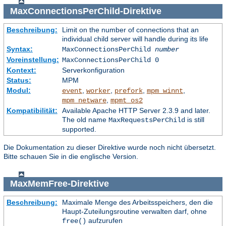
MaxConnectionsPerChild
-Direktive
Beschreibung:
Limit on the number of connections that an
individual child server will handle during its life
Syntax:
MaxConnectionsPerChild
number
Voreinstellung:
MaxConnectionsPerChild 0
Kontext:
Serverkonfiguration
Status:
MPM
Modul:
,
,
,
,
event
worker
prefork
mpm_winnt
,
mpm_netware
mpmt_os2
Kompatibilität:
Available Apache HTTP Server 2.3.9 and later.
The old name
is still
MaxRequestsPerChild
supported.
Die Dokumentation zu dieser Direktive wurde noch nicht übersetzt.
Bitte schauen Sie in die englische Version.
MaxMemFree
-Direktive
Beschreibung:
Maximale Menge des Arbeitsspeichers, den die
Haupt-Zuteilungsroutine verwalten darf, ohne
aufzurufen
free()