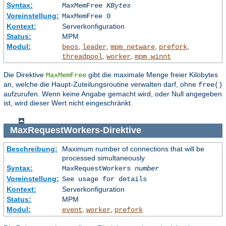
Syntax:
MaxMemFree
KBytes
Voreinstellung:
MaxMemFree 0
Kontext:
Serverkonfiguration
Status:
MPM
Modul:
,
,
,
,
beos
leader
mpm_netware
prefork
,
,
threadpool
worker
mpm_winnt
Die Direktive
gibt die maximale Menge freier Kilobytes
MaxMemFree
an, welche die Haupt-Zuteilungsroutine verwalten darf, ohne
free()
aufzurufen. Wenn keine Angabe gemacht wird, oder Null angegeben
ist, wird dieser Wert nicht eingeschränkt.
MaxRequestWorkers
-Direktive
Beschreibung:
Maximum number of connections that will be
processed simultaneously
Syntax:
MaxRequestWorkers
number
Voreinstellung:
See usage for details
Kontext:
Serverkonfiguration
Status:
MPM
Modul:
,
,
event
worker
prefork