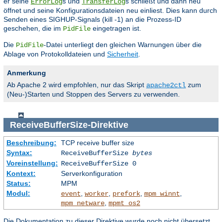
er seine
s und
s schließt und dann neu
ErrorLog
TransferLog
öffnet und seine Konfigurationsdateien neu einliest. Dies kann durch
Senden eines SIGHUP-Signals (kill -1) an die Prozess-ID
geschehen, die im
eingetragen ist.
PidFile
Die
-Datei unterliegt den gleichen Warnungen über die
PidFile
Ablage von Protokolldateien und
Sicherheit
.
Anmerkung
Ab Apache 2 wird empfohlen, nur das Skript
zum
apache2ctl
(Neu-)Starten und Stoppen des Servers zu verwenden.
ReceiveBufferSize
-Direktive
Beschreibung:
TCP receive buffer size
Syntax:
ReceiveBufferSize
bytes
Voreinstellung:
ReceiveBufferSize 0
Kontext:
Serverkonfiguration
Status:
MPM
Modul:
,
,
,
,
event
worker
prefork
mpm_winnt
,
mpm_netware
mpmt_os2
Die Dokumentation zu dieser Direktive wurde noch nicht übersetzt.