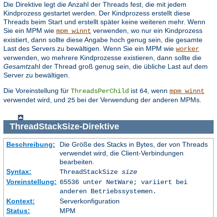
Die Direktive legt die Anzahl der Threads fest, die mit jedem
Kindprozess gestartet werden. Der Kindprozess erstellt diese
Threads beim Start und erstellt später keine weiteren mehr. Wenn
Sie ein MPM wie
verwenden, wo nur ein Kindprozess
mpm_winnt
existiert, dann sollte diese Angabe hoch genug sein, die gesamte
Last des Servers zu bewältigen. Wenn Sie ein MPM wie
worker
verwenden, wo mehrere Kindprozesse existieren, dann sollte die
Gesamt
zahl der Thread groß genug sein, die übliche Last auf dem
Server zu bewältigen.
Die Voreinstellung für
ist
, wenn
ThreadsPerChild
64
mpm_winnt
verwendet wird, und
bei der Verwendung der anderen MPMs.
25
ThreadStackSize
-Direktive
Beschreibung:
Die Größe des Stacks in Bytes, der von Threads
verwendet wird, die Client-Verbindungen
bearbeiten.
Syntax:
ThreadStackSize
size
Voreinstellung:
65536 unter NetWare; variiert bei
anderen Betriebssystemen.
Kontext:
Serverkonfiguration
Status:
MPM