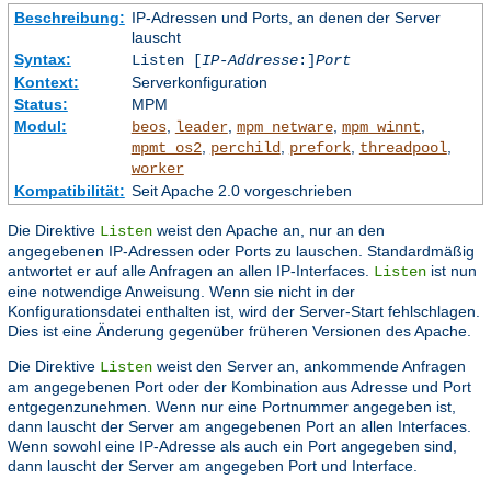
Beschreibung:
IP-Adressen und Ports, an denen der Server
lauscht
Syntax:
Listen [
IP-Addresse
:]
Port
Kontext:
Serverkonfiguration
Status:
MPM
Modul:
,
,
,
,
beos
leader
mpm_netware
mpm_winnt
,
,
,
,
mpmt_os2
perchild
prefork
threadpool
worker
Kompatibilität:
Seit Apache 2.0 vorgeschrieben
Die Direktive
weist den Apache an, nur an den
Listen
angegebenen IP-Adressen oder Ports zu lauschen. Standardmäßig
antwortet er auf alle Anfragen an allen IP-Interfaces.
ist nun
Listen
eine notwendige Anweisung. Wenn sie nicht in der
Konfigurationsdatei enthalten ist, wird der Server-Start fehlschlagen.
Dies ist eine Änderung gegenüber früheren Versionen des Apache.
Die Direktive
weist den Server an, ankommende Anfragen
Listen
am angegebenen Port oder der Kombination aus Adresse und Port
entgegenzunehmen. Wenn nur eine Portnummer angegeben ist,
dann lauscht der Server am angegebenen Port an allen Interfaces.
Wenn sowohl eine IP-Adresse als auch ein Port angegeben sind,
dann lauscht der Server am angegeben Port und Interface.