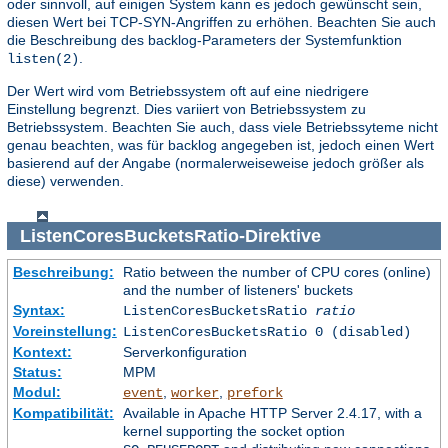
oder sinnvoll, auf einigen System kann es jedoch gewünscht sein,
diesen Wert bei TCP-SYN-Angriffen zu erhöhen. Beachten Sie auch
die Beschreibung des backlog-Parameters der Systemfunktion
.
listen(2)
Der Wert wird vom Betriebssystem oft auf eine niedrigere
Einstellung begrenzt. Dies variiert von Betriebssystem zu
Betriebssystem. Beachten Sie auch, dass viele Betriebssyteme nicht
genau beachten, was für backlog angegeben ist, jedoch einen Wert
basierend auf der Angabe (normalerweiseweise jedoch größer als
diese) verwenden.
ListenCoresBucketsRatio
-Direktive
Beschreibung:
Ratio between the number of CPU cores (online)
and the number of listeners' buckets
Syntax:
ListenCoresBucketsRatio
ratio
Voreinstellung:
ListenCoresBucketsRatio 0 (disabled)
Kontext:
Serverkonfiguration
Status:
MPM
Modul:
,
,
event
worker
prefork
Kompatibilität:
Available in Apache HTTP Server 2.4.17, with a
kernel supporting the socket option