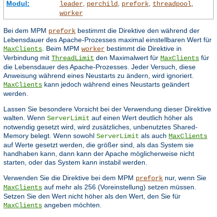
Modul:
,
,
,
,
leader
perchild
prefork
threadpool
worker
Bei dem MPM
bestimmt die Direktive den während der
prefork
Lebensdauer des Apache-Prozesses maximal einstellbaren Wert für
. Beim MPM
bestimmt die Direktive in
MaxClients
worker
Verbindung mit
den Maximalwert für
für
ThreadLimit
MaxClients
die Lebensdauer des Apache-Prozesses. Jeder Versuch, diese
Anweisung während eines Neustarts zu ändern, wird ignoriert.
kann jedoch während eines Neustarts geändert
MaxClients
werden.
Lassen Sie besondere Vorsicht bei der Verwendung dieser Direktive
walten. Wenn
auf einen Wert deutlich höher als
ServerLimit
notwendig gesetzt wird, wird zusätzliches, unbenutztes Shared-
Memory belegt. Wenn sowohl
als auch
ServerLimit
MaxClients
auf Werte gesetzt werden, die größer sind, als das System sie
handhaben kann, dann kann der Apache möglicherweise nicht
starten, oder das System kann instabil werden.
Verwenden Sie die Direktive bei dem MPM
nur, wenn Sie
prefork
auf mehr als 256 (Voreinstellung) setzen müssen.
MaxClients
Setzen Sie den Wert nicht höher als den Wert, den Sie für
angeben möchten.
MaxClients