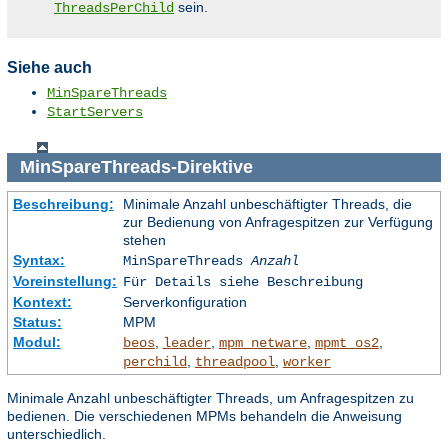
sein.
ThreadsPerChild
Siehe auch
MinSpareThreads
StartServers
MinSpareThreads
-Direktive
Beschreibung:
Minimale Anzahl unbeschäftigter Threads, die
zur Bedienung von Anfragespitzen zur Verfügung
stehen
Syntax:
MinSpareThreads
Anzahl
Voreinstellung:
Für Details siehe Beschreibung
Kontext:
Serverkonfiguration
Status:
MPM
Modul:
,
,
,
,
beos
leader
mpm_netware
mpmt_os2
,
,
perchild
threadpool
worker
Minimale Anzahl unbeschäftigter Threads, um Anfragespitzen zu
bedienen. Die verschiedenen MPMs behandeln die Anweisung
unterschiedlich.