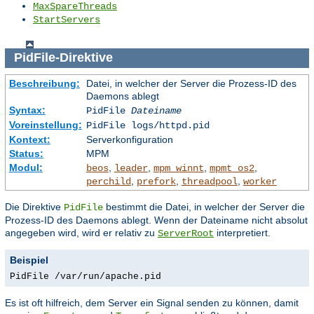
MaxSpareThreads
StartServers
PidFile
-Direktive
Beschreibung:
Datei, in welcher der Server die Prozess-ID des
Daemons ablegt
Syntax:
PidFile
Dateiname
Voreinstellung:
PidFile logs/httpd.pid
Kontext:
Serverkonfiguration
Status:
MPM
Modul:
,
,
,
,
beos
leader
mpm_winnt
mpmt_os2
,
,
,
perchild
prefork
threadpool
worker
Die Direktive
bestimmt die Datei, in welcher der Server die
PidFile
Prozess-ID des Daemons ablegt. Wenn der Dateiname nicht absolut
angegeben wird, wird er relativ zu
interpretiert.
ServerRoot
Beispiel
PidFile /var/run/apache.pid
Es ist oft hilfreich, dem Server ein Signal senden zu können, damit