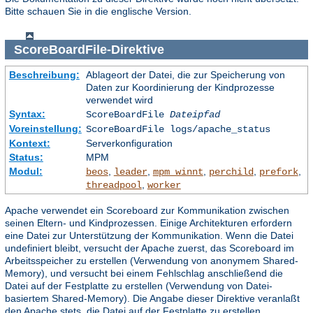
Bitte schauen Sie in die englische Version.
ScoreBoardFile
-Direktive
Beschreibung:
Ablageort der Datei, die zur Speicherung von
Daten zur Koordinierung der Kindprozesse
verwendet wird
Syntax:
ScoreBoardFile
Dateipfad
Voreinstellung:
ScoreBoardFile logs/apache_status
Kontext:
Serverkonfiguration
Status:
MPM
Modul:
,
,
,
,
,
beos
leader
mpm_winnt
perchild
prefork
,
threadpool
worker
Apache verwendet ein Scoreboard zur Kommunikation zwischen
seinen Eltern- und Kindprozessen. Einige Architekturen erfordern
eine Datei zur Unterstützung der Kommunikation. Wenn die Datei
undefiniert bleibt, versucht der Apache zuerst, das Scoreboard im
Arbeitsspeicher zu erstellen (Verwendung von anonymem Shared-
Memory), und versucht bei einem Fehlschlag anschließend die
Datei auf der Festplatte zu erstellen (Verwendung von Datei-
basiertem Shared-Memory). Die Angabe dieser Direktive veranlaßt
den Apache stets, die Datei auf der Festplatte zu erstellen.