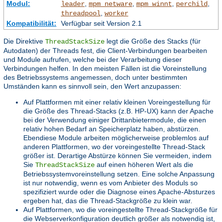
Modul:
,
,
,
,
leader
mpm_netware
mpm_winnt
perchild
,
threadpool
worker
Kompatibilität:
Verfügbar seit Version 2.1
Die Direktive
legt die Größe des Stacks (für
ThreadStackSize
Autodaten) der Threads fest, die Client-Verbindungen bearbeiten
und Module aufrufen, welche bei der Verarbeitung dieser
Verbindungen helfen. In den meisten Fällen ist die Voreinstellung
des Betriebssystems angemessen, doch unter bestimmten
Umständen kann es sinnvoll sein, den Wert anzupassen:
Auf Plattformen mit einer relativ kleinen Voreingestellung für
die Größe des Thread-Stacks (z.B. HP-UX) kann der Apache
bei der Verwendung einiger Drittanbietermodule, die einen
relativ hohen Bedarf an Speicherplatz haben, abstürzen.
Ebendiese Module arbeiten möglicherweise problemlos auf
anderen Plattformen, wo der voreingestellte Thread-Stack
größer ist. Derartige Abstürze können Sie vermeiden, indem
Sie
auf einen höheren Wert als die
ThreadStackSize
Betriebssystemvoreinstellung setzen. Eine solche Anpassung
ist nur notwendig, wenn es vom Anbieter des Moduls so
spezifiziert wurde oder die Diagnose eines Apache-Absturzes
ergeben hat, das die Thread-Stackgröße zu klein war.
Auf Plattformen, wo die voreingestellte Thread-Stackgröße für
die Webserverkonfiguration deutlich größer als notwendig ist,