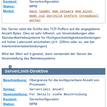
Kontext:
Serverkonfiguration
Status:
MPM
Modul:
,
,
,
,
beos
leader
mpm_netware
mpm_winnt
,
,
,
,
mpmt_os2
perchild
prefork
threadpool
worker
Der Server setzt die Größe des TCP-Puffers auf die angegebene
Anzahl Bytes. Dies ist sehr hilfreich, um Voreinstellungen alter
Standardbetriebssysteme für Hochgeschwindigkeitsverbindungen
mit hoher Latenzzeit anzuheben (
d.h.
100ms oder so, wie bei
Interkontinentalverbindungen).
Wird der Wert auf
gesetzt, dann verwendet der Server die
0
Voreinstellung des Betriebssystems.
ServerLimit
-Direktive
Beschreibung:
Obergrenze für die konfigurierbare Anzahl von
Prozessen
Syntax:
ServerLimit
Anzahl
Voreinstellung:
Für Details siehe Beschreibung
Kontext:
Serverkonfiguration
Status:
MPM