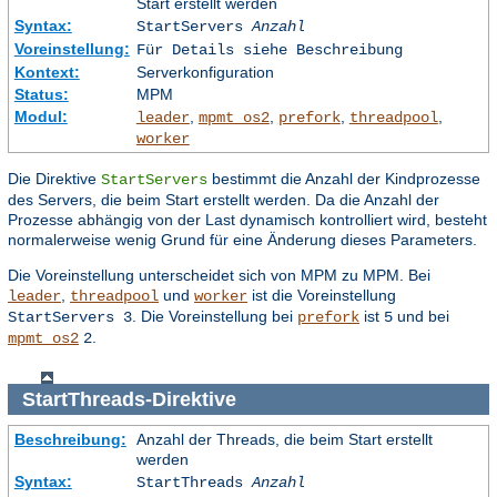
Start erstellt werden
Syntax:
StartServers
Anzahl
Voreinstellung:
Für Details siehe Beschreibung
Kontext:
Serverkonfiguration
Status:
MPM
Modul:
,
,
,
,
leader
mpmt_os2
prefork
threadpool
worker
Die Direktive
bestimmt die Anzahl der Kindprozesse
StartServers
des Servers, die beim Start erstellt werden. Da die Anzahl der
Prozesse abhängig von der Last dynamisch kontrolliert wird, besteht
normalerweise wenig Grund für eine Änderung dieses Parameters.
Die Voreinstellung unterscheidet sich von MPM zu MPM. Bei
,
und
ist die Voreinstellung
leader
threadpool
worker
. Die Voreinstellung bei
ist
und bei
StartServers 3
prefork
5
.
mpmt_os2
2
StartThreads
-Direktive
Beschreibung:
Anzahl der Threads, die beim Start erstellt
werden
Syntax:
StartThreads
Anzahl