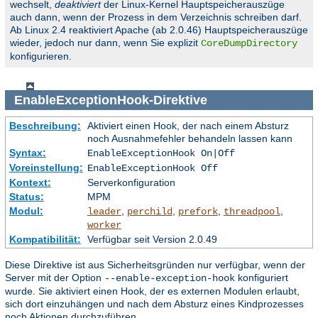
wechselt,
deaktiviert
der Linux-Kernel Hauptspeicherauszüge
auch dann, wenn der Prozess in dem Verzeichnis schreiben darf.
Ab Linux 2.4 reaktiviert Apache (ab 2.0.46) Hauptspeicherauszüge
wieder, jedoch nur dann, wenn Sie explizit
CoreDumpDirectory
konfigurieren.
EnableExceptionHook
-Direktive
Beschreibung:
Aktiviert einen Hook, der nach einem Absturz
noch Ausnahmefehler behandeln lassen kann
Syntax:
EnableExceptionHook On|Off
Voreinstellung:
EnableExceptionHook Off
Kontext:
Serverkonfiguration
Status:
MPM
Modul:
,
,
,
,
leader
perchild
prefork
threadpool
worker
Kompatibilität:
Verfügbar seit Version 2.0.49
Diese Direktive ist aus Sicherheitsgründen nur verfügbar, wenn der
Server mit der Option
konfiguriert
--enable-exception-hook
wurde. Sie aktiviert einen Hook, der es externen Modulen erlaubt,
sich dort einzuhängen und nach dem Absturz eines Kindprozesses
noch Aktionen durchzuführen.