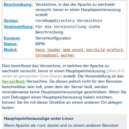
Beschreibung:
Verzeichnis, in das der Apache zu wechseln
versucht, bevor er einen Hauptspeicherauszug
erstellt
Syntax:
CoreDumpDirectory
Verzeichnis
Voreinstellung:
Für die Voreinstellung siehe
Beschreibung
Kontext:
Serverkonfiguration
Status:
MPM
Modul:
,
,
,
,
,
beos
leader
mpm_winnt
perchild
prefork
,
threadpool
worker
Dies beeinflusst das Verzeichnis, in welches der Apache zu
wechseln versucht, bevor er einen Hauptspeicherauszug
(
Anm.d.Ü.:
einen so genannten Core-Dump)
erstellt. Die Voreinstellung ist das
-Verzeichnis. Da dieses jedoch nicht für den Benutzer
ServerRoot
beschreibbar sein soll, unter dem der Server läuft, werden
normalerweise keine Hauptspeicherauszüge geschrieben. Wenn Sie
zum Debuggen einen Hauptspeicherauszug haben möchten,
können Sie ihn mit dieser Direktive an einem anderen Ort ablegen
lassen.
Hauptspeicherauszüge unter Linux
Wenn Apache als
startet und zu einem anderen Benutzer
root