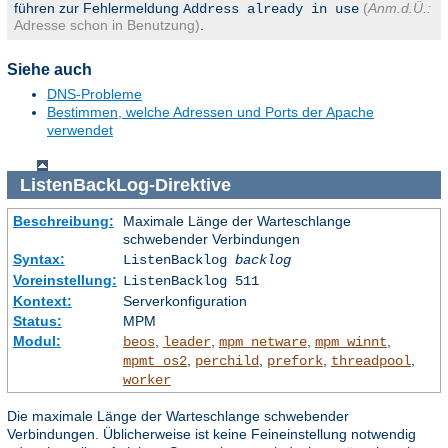
führen zur Fehlermeldung
(
Anm.d.Ü.:
Address already in use
Adresse schon in Benutzung)
.
Siehe auch
DNS-Probleme
Bestimmen, welche Adressen und Ports der Apache
verwendet
ListenBackLog
-Direktive
Beschreibung:
Maximale Länge der Warteschlange
schwebender Verbindungen
Syntax:
ListenBacklog
backlog
Voreinstellung:
ListenBacklog 511
Kontext:
Serverkonfiguration
Status:
MPM
Modul:
,
,
,
,
beos
leader
mpm_netware
mpm_winnt
,
,
,
,
mpmt_os2
perchild
prefork
threadpool
worker
Die maximale Länge der Warteschlange schwebender
Verbindungen. Üblicherweise ist keine Feineinstellung notwendig