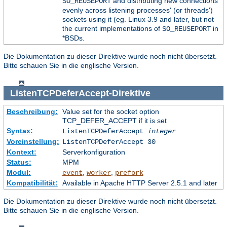
and distributing new connections
SO_REUSEPORT
evenly across listening processes' (or threads')
sockets using it (eg. Linux 3.9 and later, but not
the current implementations of
in
SO_REUSEPORT
*BSDs.
Die Dokumentation zu dieser Direktive wurde noch nicht übersetzt.
Bitte schauen Sie in die englische Version.
ListenTCPDeferAccept
-Direktive
Beschreibung:
Value set for the socket option
TCP_DEFER_ACCEPT if it is set
Syntax:
ListenTCPDeferAccept
integer
Voreinstellung:
ListenTCPDeferAccept 30
Kontext:
Serverkonfiguration
Status:
MPM
Modul:
,
,
event
worker
prefork
Kompatibilität:
Available in Apache HTTP Server 2.5.1 and later
Die Dokumentation zu dieser Direktive wurde noch nicht übersetzt.
Bitte schauen Sie in die englische Version.