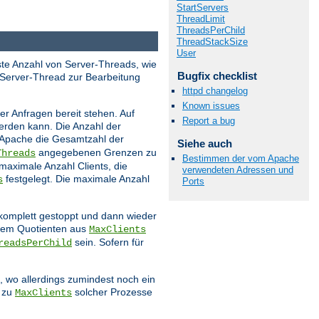
StartServers
ThreadLimit
ThreadsPerChild
ThreadStackSize
User
este Anzahl von Server-Threads, wie
Bugfix checklist
 Server-Thread zur Bearbeitung
httpd changelog
Known issues
r Anfragen bereit stehen. Auf
Report a bug
werden kann. Die Anzahl der
 Apache die Gesamtzahl der
Siehe auch
angegebenen Grenzen zu
Threads
Bestimmen der vom Apache
 maximale Anzahl Clients, die
verwendeten Adressen und
festgelegt. Die maximale Anzahl
s
Ports
 komplett gestoppt und dann wieder
 dem Quotienten aus
MaxClients
sein. Sofern für
readsPerChild
 wo allerdings zumindest noch ein
s zu
solcher Prozesse
MaxClients