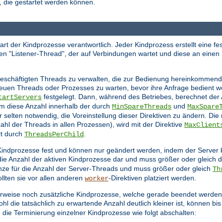
 die gestartet werden können.
tart der Kindprozesse verantwortlich. Jeder Kindprozess erstellt eine f
en "Listener-Thread", der auf Verbindungen wartet und diese an einen
schäftigten Threads zu verwalten, die zur Bedienung hereinkommende
 neuen Threads oder Prozesses zu warten, bevor ihre Anfrage bedient 
festgelegt. Dann, während des Betriebes, berechnet der
tartServers
m diese Anzahl innerhalb der durch
und
MinSpareThreads
MaxSpare
ur selten notwendig, die Voreinstellung dieser Direktiven zu ändern. Die
hl der Threads in allen Prozessen), wird mit der Direktive
MaxClient
rt durch
.
ThreadsPerChild
en Kindprozesse fest und können nur geändert werden, indem der Server
 die Anzahl der aktiven Kindprozesse dar und muss größer oder gleich
nze für die Anzahl der Server-Threads und muss größer oder gleich
Th
llten sie vor allen anderen
-Direktiven platziert werden.
worker
rweise noch zusätzliche Kindprozesse, welche gerade beendet werden,
l die tatsächlich zu erwartende Anzahl deutlich kleiner ist, können bi
 die Terminierung einzelner Kindprozesse wie folgt abschalten: