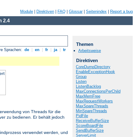
Module
|
Direktiven
|
FAQ
|
Glossar
|
Seitenindex
|
Report a bug
 2.4
Themen
re Sprachen:
de
|
en
|
fr
|
ja
|
tr
Arbeitsweise
Direktiven
CoreDumpDirectory
EnableExceptionHook
ert
Group
Listen
ListenBacklog
MaxConnectionsPerChild
MaxMemFree
MaxRequestWorkers
MaxSpareThreads
MinSpareThreads
Verwendung von Threads für die
PidFile
ver zu bedienen. Er behält jedoch
ReceiveBufferSize
ScoreBoardFile
SendBufferSize
 Kindprozess verwendet werden, und
ServerLimit