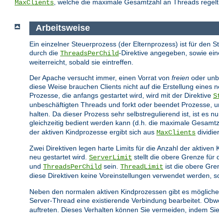
, welche die maximale Gesamtzahl an Threads regelt,
MaxClients
Arbeitsweise
Ein einzelner Steuerprozess (der Elternprozess) ist für den S
durch die
-Direktive angegeben, sowie ein
ThreadsPerChild
weiterreicht, sobald sie eintreffen.
Der Apache versucht immer, einen Vorrat von
freien
oder unbe
diese Weise brauchen Clients nicht auf die Erstellung eines
Prozesse, die anfangs gestartet wird, wird mit der Direktive
S
unbeschäftigten Threads und forkt oder beendet Prozesse, u
halten. Da dieser Prozess sehr selbstregulierend ist, ist es n
gleichzeitig bedient werden kann (d.h. die maximale Gesamtza
der aktiven Kindprozesse ergibt sich aus
dividie
MaxClients
Zwei Direktiven legen harte Limits für die Anzahl der aktiv
neu gestartet wird.
stellt die obere Grenze für
ServerLimit
und
sein.
ist die obere Gre
ThreadsPerChild
ThreadLimit
diese Direktiven keine Voreinstellungen verwendet werden, so
Neben den normalen aktiven Kindprozessen gibt es mögliche
Server-Thread eine existierende Verbindung bearbeitet. Obwoh
auftreten. Dieses Verhalten können Sie vermeiden, indem Sie