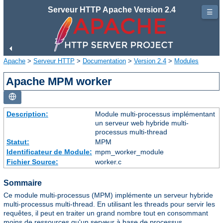
Serveur HTTP Apache Version 2.4
☰
Apache
>
Serveur HTTP
>
Documentation
>
Version 2.4
>
Modules
Apache MPM worker
Description:
Module multi-processus implémentant
un serveur web hybride multi-
processus multi-thread
Statut:
MPM
Identificateur de Module:
mpm_worker_module
Fichier Source:
worker.c
Sommaire
Ce module multi-processus (MPM) implémente un serveur hybride
multi-processus multi-thread. En utilisant les threads pour servir les
requêtes, il peut en traiter un grand nombre tout en consommant
moins de ressources qu'un serveur à base de processus.