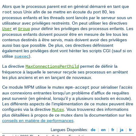
Alors que le processus parent est en général démarré en tant que
sous Unix afin de se mettre en écoute du port 80, les
root
processus enfants et les threads sont lancés par le serveur sous un
utilisateur avec privilèges restreints. On peut utiliser les directives
et
pour définir les privilèges des processus enfants. Les
User
Group
processus enfants doivent pouvoir être en mesure de lire tous les
contenus destinés à être servis, mais doivent avoir des privilèges
aussi bas que possible. De plus, ces directives définissent
également les privilèges dont vont hériter les scripts CGI (sauf si on
utilise
).
suexec
La directive
permet de définir la
MaxConnectionsPerChild
fréquence à laquelle le serveur recycle ses processus en arrêtant
les plus anciens et en en lançant de nouveaux.
Ce module MPM utilise le mutex
pour sérialiser l'accès
mpm-accept
aux connexions entrantes lorsqu'un problème d'afflux de requêtes
peut survenir (en général, lorsqu'il y a plusieurs sockets en écoute).
Les différents aspects de l'implémentation de ce mutex peuvent être
configurés via la directive
. Vous trouverez des informations
Mutex
plus détaillées à propos de ce mutex dans la documentation sur les
conseils en matière de performances
.
Langues Disponibles:
de
|
en
|
fr
|
ja
|
tr