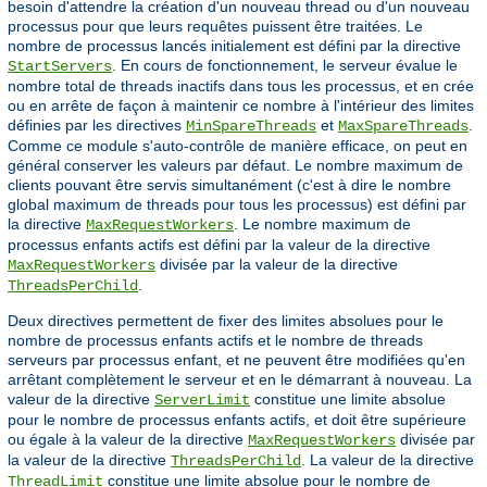
besoin d'attendre la création d'un nouveau thread ou d'un nouveau
processus pour que leurs requêtes puissent être traitées. Le
nombre de processus lancés initialement est défini par la directive
. En cours de fonctionnement, le serveur évalue le
StartServers
nombre total de threads inactifs dans tous les processus, et en crée
ou en arrête de façon à maintenir ce nombre à l'intérieur des limites
définies par les directives
et
.
MinSpareThreads
MaxSpareThreads
Comme ce module s'auto-contrôle de manière efficace, on peut en
général conserver les valeurs par défaut. Le nombre maximum de
clients pouvant être servis simultanément (c'est à dire le nombre
global maximum de threads pour tous les processus) est défini par
la directive
. Le nombre maximum de
MaxRequestWorkers
processus enfants actifs est défini par la valeur de la directive
divisée par la valeur de la directive
MaxRequestWorkers
.
ThreadsPerChild
Deux directives permettent de fixer des limites absolues pour le
nombre de processus enfants actifs et le nombre de threads
serveurs par processus enfant, et ne peuvent être modifiées qu'en
arrêtant complètement le serveur et en le démarrant à nouveau. La
valeur de la directive
constitue une limite absolue
ServerLimit
pour le nombre de processus enfants actifs, et doit être supérieure
ou égale à la valeur de la directive
divisée par
MaxRequestWorkers
la valeur de la directive
. La valeur de la directive
ThreadsPerChild
constitue une limite absolue pour le nombre de
ThreadLimit