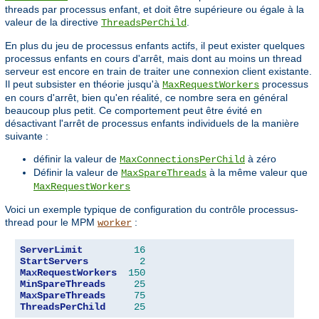
threads par processus enfant, et doit être supérieure ou égale à la
valeur de la directive
.
ThreadsPerChild
En plus du jeu de processus enfants actifs, il peut exister quelques
processus enfants en cours d'arrêt, mais dont au moins un thread
serveur est encore en train de traiter une connexion client existante.
Il peut subsister en théorie jusqu'à
processus
MaxRequestWorkers
en cours d'arrêt, bien qu'en réalité, ce nombre sera en général
beaucoup plus petit. Ce comportement peut être évité en
désactivant l'arrêt de processus enfants individuels de la manière
suivante :
définir la valeur de
à zéro
MaxConnectionsPerChild
Définir la valeur de
à la même valeur que
MaxSpareThreads
MaxRequestWorkers
Voici un exemple typique de configuration du contrôle processus-
thread pour le MPM
:
worker
ServerLimit
16
StartServers
2
MaxRequestWorkers
150
MinSpareThreads
25
MaxSpareThreads
75
ThreadsPerChild
25