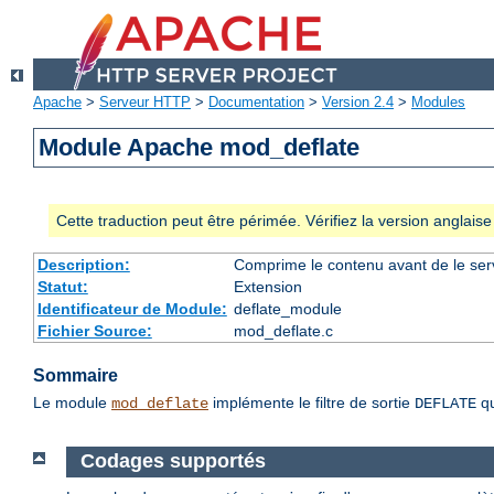
Apache
>
Serveur HTTP
>
Documentation
>
Version 2.4
>
Modules
Module Apache mod_deflate
Cette traduction peut être périmée. Vérifiez la version anglai
Description:
Comprime le contenu avant de le servi
Statut:
Extension
Identificateur de Module:
deflate_module
Fichier Source:
mod_deflate.c
Sommaire
Le module
implémente le filtre de sortie
qu
mod_deflate
DEFLATE
Codages supportés