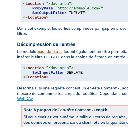
<
Location
"/dav-area"
>
ProxyPass
"http://example.com/"
SetOutputFilter
</
Location
>
Dans cet exemple, les sorties comprimées par gzip en prove
filtres.
Décompression de l'entrée
Le module
fournit également un filtre permett
mod_deflate
insérer le filtre
dans la chaîne de filtrage en entrée v
DEFLATE
<
Location
"/dav-area"
>
SetInputFilter
</
Location
>
Désormais, si une requête contient un en-tête
Content-Enc
mesure de comprimer les corps de requêtes. Cependant, cert
WebDAV
.
Note à propos de l'en-tête
Content-Length
Si vous évaluez vous-même la taille du corps de requête,
des données en provenance du client, et
non
la quantité 