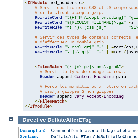
<
IfModule
 mod_headers
.
c
>
# Servir des fichiers CSS et JS compressé
# si le client accepte gzip.
RewriteCond
"%{HTTP:Accept-encoding}"
"gz
RewriteCond
"%{REQUEST_FILENAME}\.gz"
-
s

RewriteRule
"^(.*)\.(css|js)"
"$1
# Servir des types de contenus corrects, 
# d'effectuer un double gzip.
RewriteRule
"\.css\.gz$"
"-"
[
T
=
text
/
css
,
RewriteRule
"\.js\.gz$"
"-"
[
T
=
text
/
java
<
FilesMatch
"(\.js\.gz|\.css\.gz)$"
>
# Servir le type de codage correct.
Header
 append 
Content
-
Encoding
 gzip

# Force les mandataires à mettre en cac
# css/js gzippés & non gzippés.
Header
 append 
Vary
Accept
-
Encoding
</
FilesMatch
>
</
IfModule
>
Directive
DeflateAlterETag
Description:
Comment l'en-tête sortant ETag doit être mo
Syntaxe:
DeflateAlterETag AddSuffix|NoChange