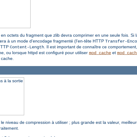
le en octets du fragment que zlib devra comprimer en une seule fois. Si 
passera à un mode d'encodage fragmenté (l'en-tête HTTP
Transfer-Enco
 HTTP
. Il est important de connaître ce comportement,
Content-Length
e, ou lorsque httpd est configuré pour utiliser
et
mod_cache
mod_cach
 cache.
 à la sortie
le niveau de compression à utiliser ; plus grande est la valeur, meille
raitement.