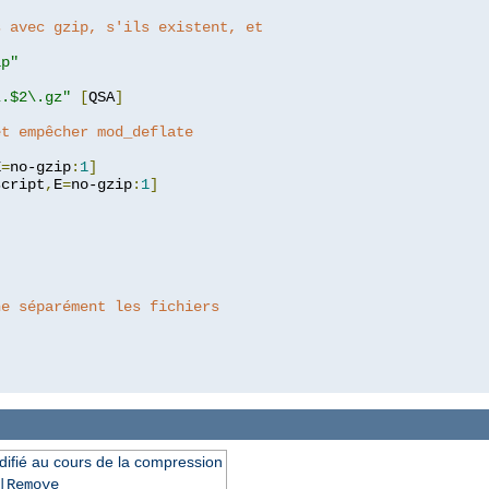
s avec gzip, s'ils existent, et
ip"
\.$2\.gz"
[
QSA
]
et empêcher mod_deflate
E
=
no-gzip
:
1
]
script
,
E
=
no-gzip
:
1
]
he séparément les fichiers
difié au cours de la compression
|Remove