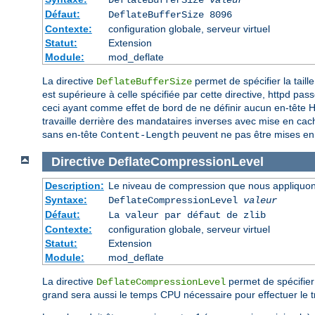
Défaut:
DeflateBufferSize 8096
Contexte:
configuration globale, serveur virtuel
Statut:
Extension
Module:
mod_deflate
La directive
permet de spécifier la tail
DeflateBufferSize
est supérieure à celle spécifiée par cette directive, httpd 
ceci ayant comme effet de bord de ne définir aucun en-tête
travaille derrière des mandataires inverses avec mise en cach
sans en-tête
peuvent ne pas être mises en
Content-Length
Directive
DeflateCompressionLevel
Description:
Le niveau de compression que nous appliquons
Syntaxe:
DeflateCompressionLevel
valeur
Défaut:
La valeur par défaut de zlib
Contexte:
configuration globale, serveur virtuel
Statut:
Extension
Module:
mod_deflate
La directive
permet de spécifier 
DeflateCompressionLevel
grand sera aussi le temps CPU nécessaire pour effectuer le t