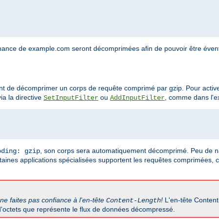
nance de example.com seront décomprimées afin de pouvoir être éventu
ant de décomprimer un corps de requête comprimé par gzip. Pour activer
ia la directive
ou
, comme dans l'e
SetInputFilter
AddInputFilter
, son corps sera automatiquement décomprimé. Peu de na
oding: gzip
aines applications spécialisées supportent les requêtes comprimées, 
ne faites pas confiance à l'en-tête
!
L'en-tête Content
Content-Length
d'octets que représente le flux de données décompressé.