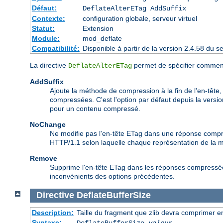
Défaut:
DeflateAlterETag AddSuffix
Contexte:
configuration globale, serveur virtuel
Statut:
Extension
Module:
mod_deflate
Compatibilité:
Disponible à partir de la version 2.4.58 du
La directive
permet de spécifier comment
DeflateAlterETag
AddSuffix
Ajoute la méthode de compression à la fin de l'en-tête
compressées. C'est l'option par défaut depuis la vers
pour un contenu compressé.
NoChange
Ne modifie pas l'en-tête ETag dans une réponse compress
HTTP/1.1 selon laquelle chaque représentation de la 
Remove
Supprime l'en-tête ETag dans les réponses compressées,
inconvénients des options précédentes.
Directive
DeflateBufferSize
Description:
Taille du fragment que zlib devra comprimer en
Syntaxe:
DeflateBufferSize
valeur