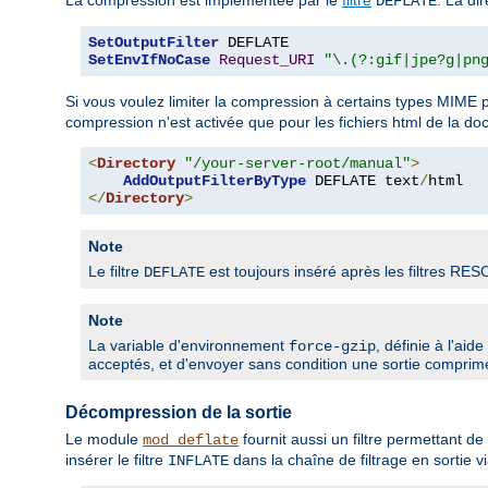
DEFLATE
SetOutputFilter
SetEnvIfNoCase
Request_URI
"\.(?:gif|jpe?g|pn
Si vous voulez limiter la compression à certains types MIME pa
compression n'est activée que pour les fichiers html de la d
<
Directory
"/your-server-root/manual"
>
AddOutputFilterByType
 DEFLATE text
/
</
Directory
>
Note
Le filtre
est toujours inséré après les filtres RE
DEFLATE
Note
La variable d'environnement
, définie à l'aid
force-gzip
acceptés, et d'envoyer sans condition une sortie comprim
Décompression de la sortie
Le module
fournit aussi un filtre permettant 
mod_deflate
insérer le filtre
dans la chaîne de filtrage en sortie vi
INFLATE