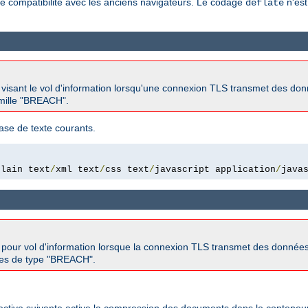
e compatibilité avec les anciens navigateurs. Le codage
n'est
deflate
s visant le vol d'information lorsqu'une connexion TLS transmet des d
famille "BREACH".
ase de texte courants.
plain text
/
xml text
/
css text
/
javascript application
/
java
s pour vol d'information lorsque la connexion TLS transmet des donnée
aques de type "BREACH".
rective suivante active la compression des documents dans le conteneur 