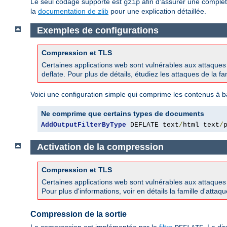
Le seul codage supporté est
afin d'assurer une complèt
gzip
la
documentation de zlib
pour une explication détaillée.
Exemples de configurations
Compression et TLS
Certaines applications web sont vulnérables aux attaque
deflate. Pour plus de détails, étudiez les attaques de la 
Voici une configuration simple qui comprime les contenus à b
Ne comprime que certains types de documents
AddOutputFilterByType
 DEFLATE text
/
html text
/
Activation de la compression
Compression et TLS
Certaines applications web sont vulnérables aux attaque
Pour plus d'informations, voir en détails la famille d'att
Compression de la sortie
La compression est implémentée par le
filtre
. La di