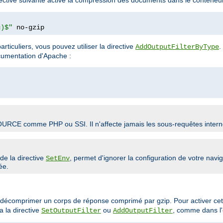
g)$"
 no-gzip
rticuliers, vous pouvez utiliser la directive
.
AddOutputFilterByType
ocumentation d'Apache :
SOURCE comme PHP ou SSI. Il n'affecte jamais les sous-requêtes intern
e de la directive
, permet d'ignorer la configuration de votre nav
SetEnv
ée.
de décomprimer un corps de réponse comprimé par gzip. Pour activer cet
a la directive
ou
, comme dans l'
SetOutputFilter
AddOutputFilter