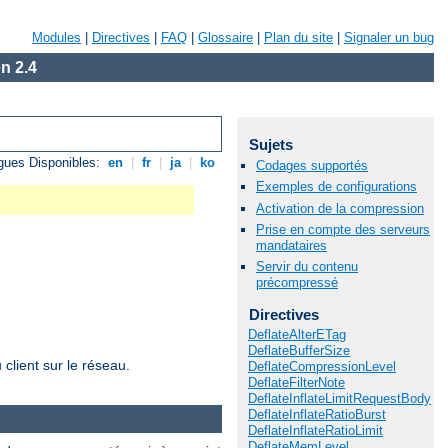
Modules
|
Directives
|
FAQ
|
Glossaire
|
Plan du site
|
Signaler un bug
n 2.4
Sujets
gues Disponibles:
en
|
fr
|
ja
|
ko
Codages supportés
Exemples de configurations
Activation de la compression
Prise en compte des serveurs
mandataires
Servir du contenu
précompressé
Directives
DeflateAlterETag
DeflateBufferSize
client sur le réseau.
DeflateCompressionLevel
DeflateFilterNote
DeflateInflateLimitRequestBody
DeflateInflateRatioBurst
DeflateInflateRatioLimit
DeflateMemLevel