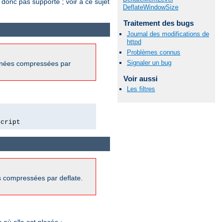
 donc pas supporté ; voir à ce sujet
DeflateWindowSize
Traitement des bugs
Journal des modifications de
httpd
Problèmes connus
Signaler un bug
onnées compressées par
Voir aussi
Les filtres
script
s compressées par deflate.
où elle est placée :