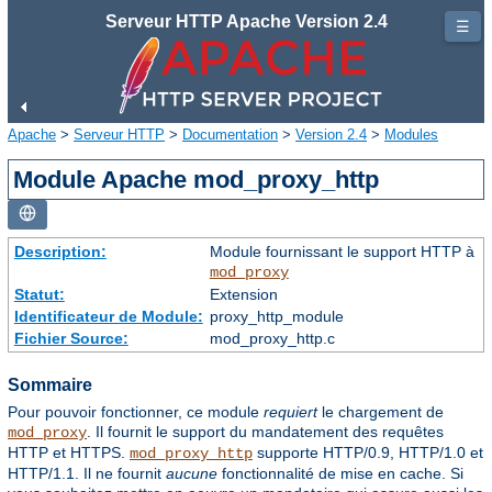
Serveur HTTP Apache Version 2.4
☰
Apache
>
Serveur HTTP
>
Documentation
>
Version 2.4
>
Modules
Module Apache mod_proxy_http
Description:
Module fournissant le support HTTP à
mod_proxy
Statut:
Extension
Identificateur de Module:
proxy_http_module
Fichier Source:
mod_proxy_http.c
Sommaire
Pour pouvoir fonctionner, ce module
requiert
le chargement de
. Il fournit le support du mandatement des requêtes
mod_proxy
HTTP et HTTPS.
supporte HTTP/0.9, HTTP/1.0 et
mod_proxy_http
HTTP/1.1. Il ne fournit
aucune
fonctionnalité de mise en cache. Si