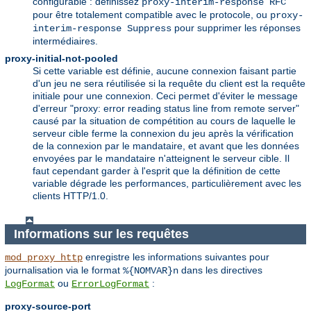
configurable : définissez
proxy-interim-response RFC
pour être totalement compatible avec le protocole, ou
proxy-
pour supprimer les réponses
interim-response Suppress
intermédiaires.
proxy-initial-not-pooled
Si cette variable est définie, aucune connexion faisant partie
d'un jeu ne sera réutilisée si la requête du client est la requête
initiale pour une connexion. Ceci permet d'éviter le message
d'erreur "proxy: error reading status line from remote server"
causé par la situation de compétition au cours de laquelle le
serveur cible ferme la connexion du jeu après la vérification
de la connexion par le mandataire, et avant que les données
envoyées par le mandataire n'atteignent le serveur cible. Il
faut cependant garder à l'esprit que la définition de cette
variable dégrade les performances, particulièrement avec les
clients HTTP/1.0.
Informations sur les requêtes
enregistre les informations suivantes pour
mod_proxy_http
journalisation via le format
dans les directives
%{NOMVAR}n
ou
:
LogFormat
ErrorLogFormat
proxy-source-port