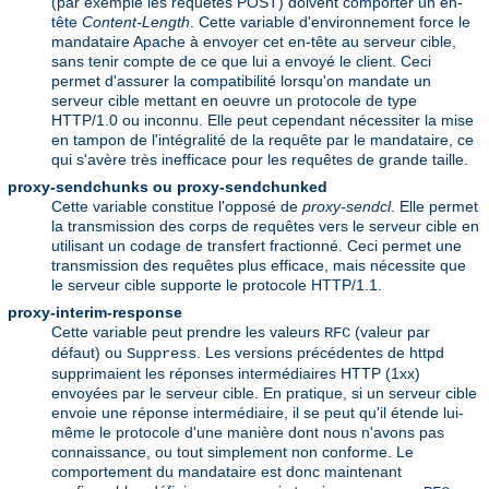
(par exemple les requêtes POST) doivent comporter un en-
tête
Content-Length
. Cette variable d'environnement force le
mandataire Apache à envoyer cet en-tête au serveur cible,
sans tenir compte de ce que lui a envoyé le client. Ceci
permet d'assurer la compatibilité lorsqu'on mandate un
serveur cible mettant en oeuvre un protocole de type
HTTP/1.0 ou inconnu. Elle peut cependant nécessiter la mise
en tampon de l'intégralité de la requête par le mandataire, ce
qui s'avère très inefficace pour les requêtes de grande taille.
proxy-sendchunks ou proxy-sendchunked
Cette variable constitue l'opposé de
proxy-sendcl
. Elle permet
la transmission des corps de requêtes vers le serveur cible en
utilisant un codage de transfert fractionné. Ceci permet une
transmission des requêtes plus efficace, mais nécessite que
le serveur cible supporte le protocole HTTP/1.1.
proxy-interim-response
Cette variable peut prendre les valeurs
(valeur par
RFC
défaut) ou
. Les versions précédentes de httpd
Suppress
supprimaient les réponses intermédiaires HTTP (1xx)
envoyées par le serveur cible. En pratique, si un serveur cible
envoie une réponse intermédiaire, il se peut qu'il étende lui-
même le protocole d'une manière dont nous n'avons pas
connaissance, ou tout simplement non conforme. Le
comportement du mandataire est donc maintenant